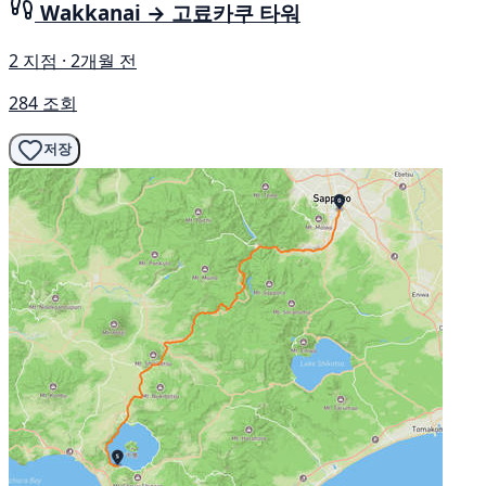
Wakkanai → 고료카쿠 타워
2 지점 · 2개월 전
284 조회
저장