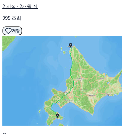
2 지점 · 2개월 전
995 조회
저장