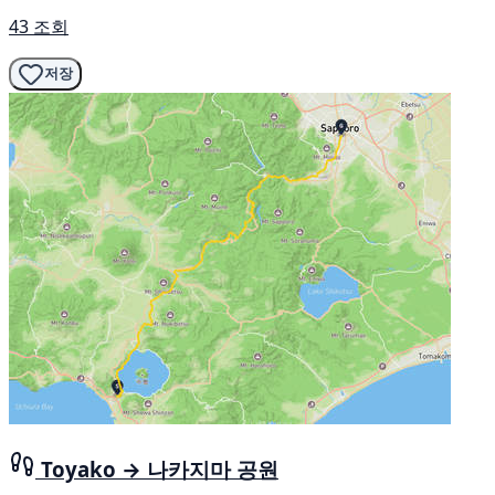
43 조회
저장
Toyako → 나카지마 공원