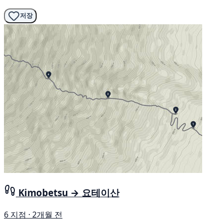
저장
Kimobetsu → 요테이산
6 지점 · 2개월 전