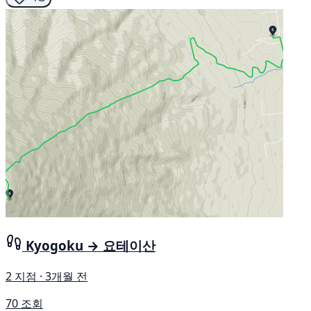
Kyogoku → 요테이산
2 지점 · 3개월 전
70 조회