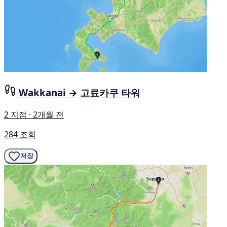
Wakkanai → 고료카쿠 타워
2 지점 · 2개월 전
284 조회
저장