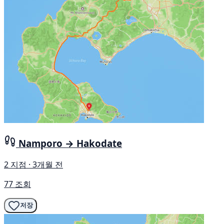
Namporo → Hakodate
2 지점 · 3개월 전
77 조회
저장