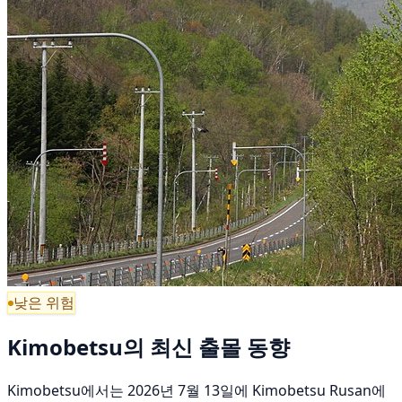
낮은 위험
Kimobetsu의 최신 출몰 동향
Kimobetsu에서는 2026년 7월 13일에 Kimobetsu Rusan에