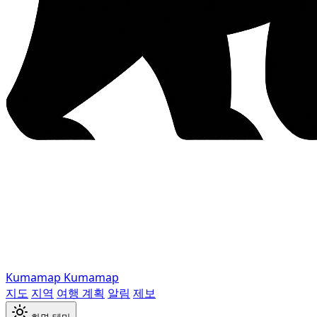
Kumamap
Kumamap
지도
지역
여행 계획
알림
제보