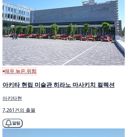
매우 높은 위험
아키타 현립 미술관 히라노 마사키치 컬렉션
아키타현
7,261건의 출몰
알림