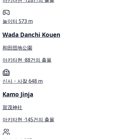
아키타현 ·
128건의 출몰
놀이터
573 m
Wada Danchi Kouen
和田団地公園
아키타현 ·
88건의 출몰
신사・사찰
648 m
Kamo Jinja
賀茂神社
아키타현 ·
145건의 출몰