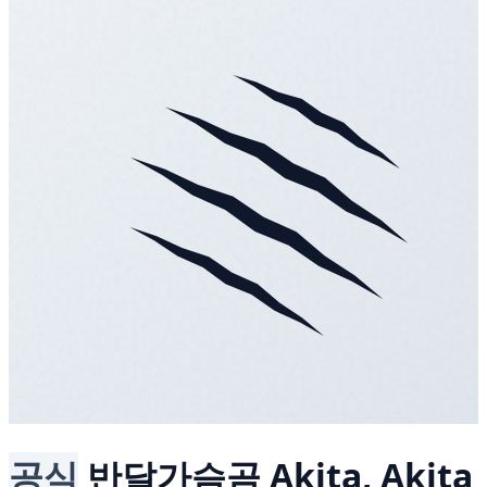
공식
반달가슴곰
Akita, Akita