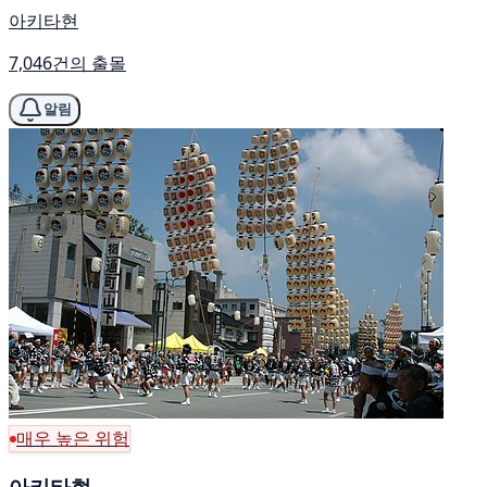
아키타현
7,046건의 출몰
알림
매우 높은 위험
아키타현