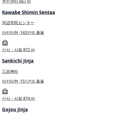
주민센터
667 m
Kawabe Shimin Sentaa
河辺市民センター
아키타현 ·
143건의 출몰
신사・사찰
872 m
Sankichi Jinja
三吉神社
아키타현 ·
151건의 출몰
신사・사찰
874 m
Gojou Jinja