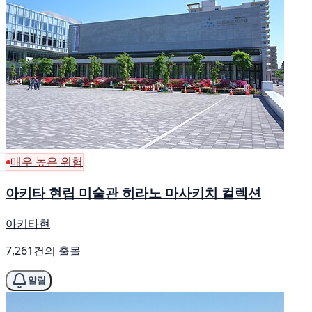
매우 높은 위험
아키타 현립 미술관 히라노 마사키치 컬렉션
아키타현
7,261건의 출몰
알림