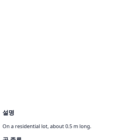
설명
On a residential lot, about 0.5 m long.
곰 종류