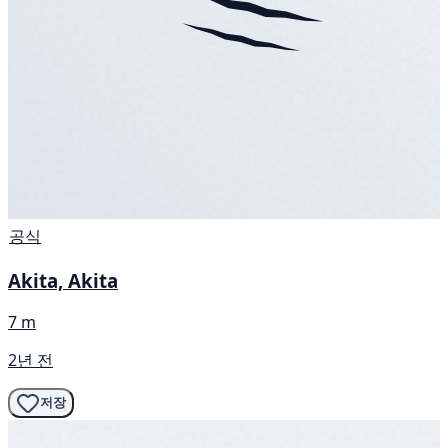
공식
Akita, Akita
7 m
2년 전
저장