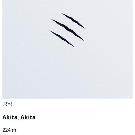
공식
Akita, Akita
224 m