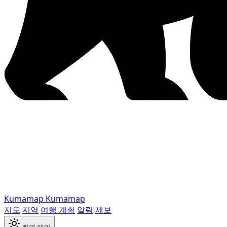
Kumamap
Kumamap
지도
지역
여행 계획
알림
제보