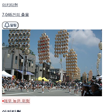
아키타현
7,046건의 출몰
알림
매우 높은 위험
아키타현