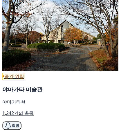
중간 위험
야마가타 미술관
야마가타현
1,242건의 출몰
알림