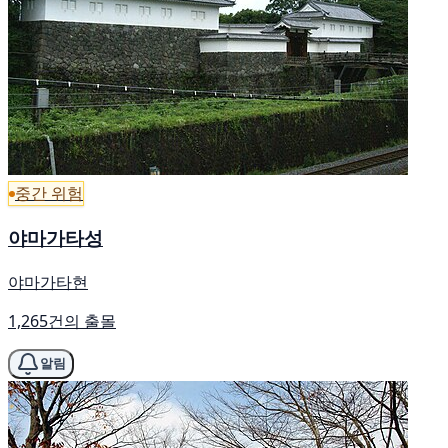
중간 위험
야마가타성
야마가타현
1,265건의 출몰
알림