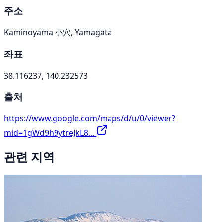
주소
Kaminoyama 小穴, Yamagata
좌표
38.116237, 140.232573
출처
https://www.google.com/maps/d/u/0/viewer?
mid=1gWd9h9ytreJkL8...
관련 지역