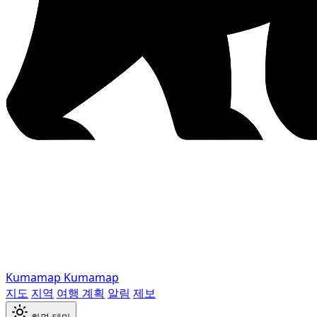
Kumamap
Kumamap
지도
지역
여행 계획
알림
제보