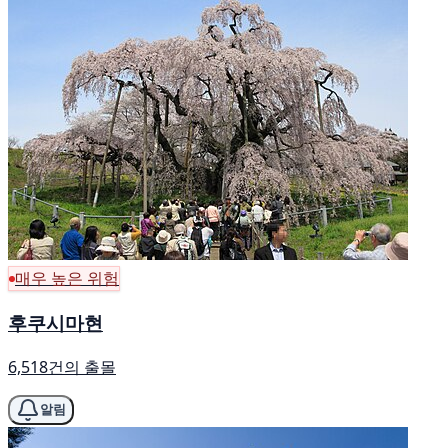
매우 높은 위험
후쿠시마현
6,518건의 출몰
알림