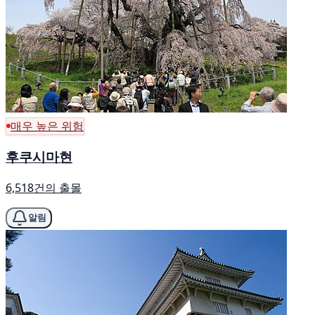
매우 높은 위험
후쿠시마현
6,518건의 출몰
알림