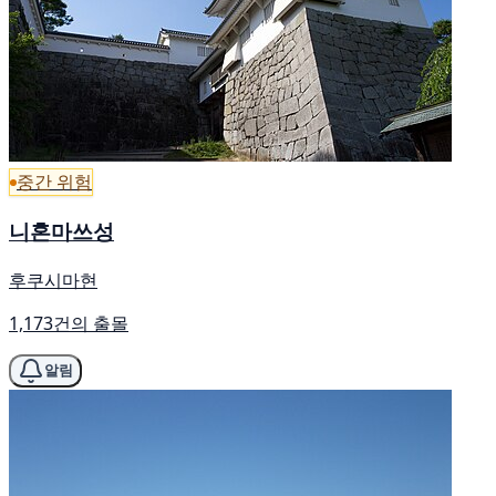
중간 위험
니혼마쓰성
후쿠시마현
1,173건의 출몰
알림