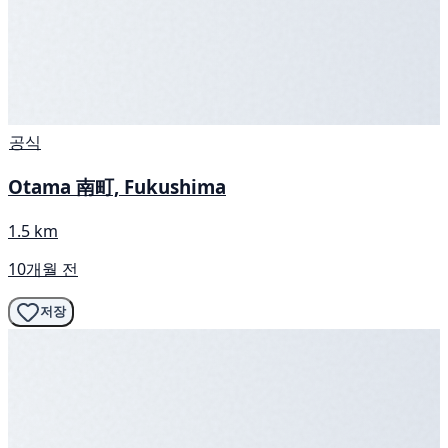
공식
Otama 南町, Fukushima
1.5 km
10개월 전
저장