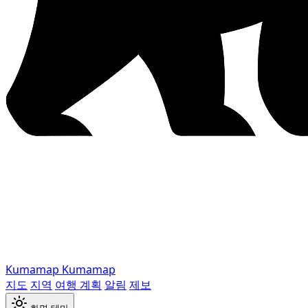
Kumamap
Kumamap
지도
지역
여행 계획
알림
제보