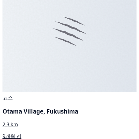
뉴스
Otama Village, Fukushima
2.3 km
9개월 전