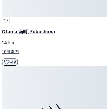
공식
Otama 南町, Fukushima
1.5 km
10개월 전
저장