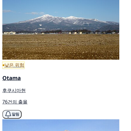
낮은 위험
Otama
후쿠시마현
76건의 출몰
알림