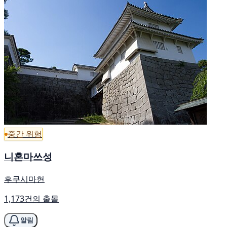
중간 위험
니혼마쓰성
후쿠시마현
1,173건의 출몰
알림