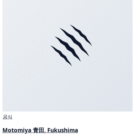
공식
Motomiya 青田, Fukushima