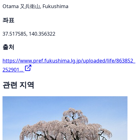
Otama 又兵衛山, Fukushima
좌표
37.517585, 140.356322
출처
https://www.pref.fukushima.lg.jp/uploaded/life/863852_
252901...
관련 지역