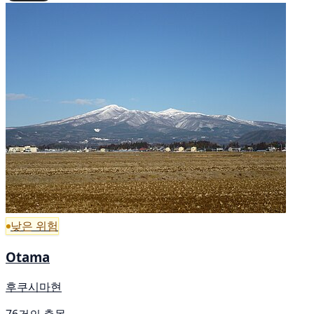
낮은 위험
Otama
후쿠시마현
76건의 출몰