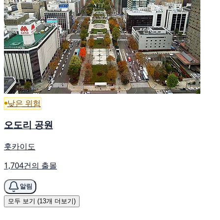
낮은 위험
오도리 공원
홋카이도
1,704건의 출몰
알림
모두 보기 (13개 더보기)