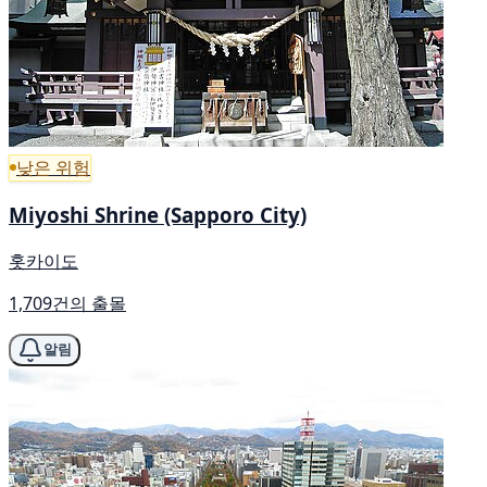
낮은 위험
Miyoshi Shrine (Sapporo City)
홋카이도
1,709건의 출몰
알림