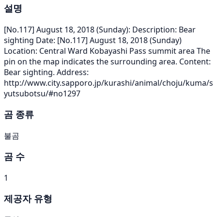
설명
[No.117] August 18, 2018 (Sunday): Description: Bear
sighting Date: [No.117] August 18, 2018 (Sunday)
Location: Central Ward Kobayashi Pass summit area The
pin on the map indicates the surrounding area. Content:
Bear sighting. Address:
http://www.city.sapporo.jp/kurashi/animal/choju/kuma/s
yutsubotsu/#no1297
곰 종류
불곰
곰 수
1
제공자 유형