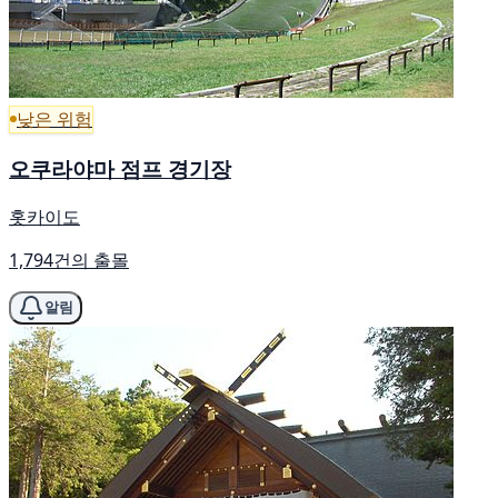
낮은 위험
오쿠라야마 점프 경기장
홋카이도
1,794건의 출몰
알림