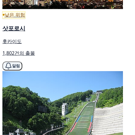
낮은 위험
삿포로시
홋카이도
1,802건의 출몰
알림