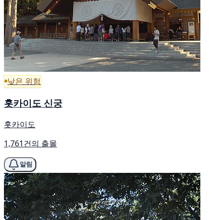
낮은 위험
홋카이도 신궁
홋카이도
1,761건의 출몰
알림