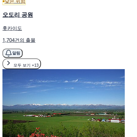
낮은 위험
오도리 공원
홋카이도
1,704건의 출몰
알림
모두 보기
+13