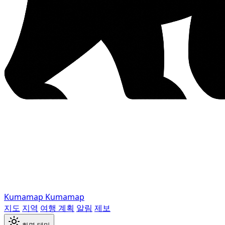
Kumamap
Kumamap
지도
지역
여행 계획
알림
제보