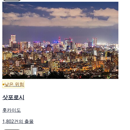
낮은 위험
삿포로시
홋카이도
1,802건의 출몰