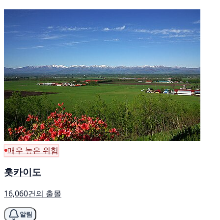
매우 높은 위험
홋카이도
16,060건의 출몰
알림