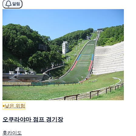
알림
낮은 위험
오쿠라야마 점프 경기장
홋카이도