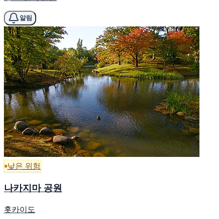
알림
낮은 위험
나카지마 공원
홋카이도