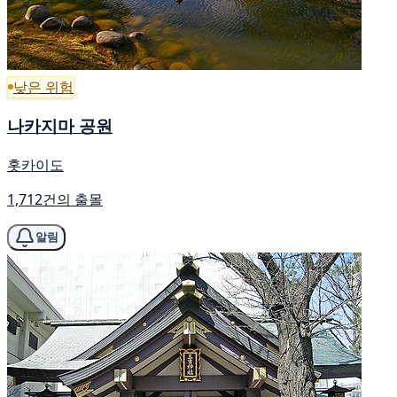
낮은 위험
나카지마 공원
홋카이도
1,712건의 출몰
알림