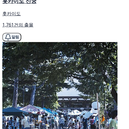
홋카이도 신궁
홋카이도
1,761건의 출몰
알림