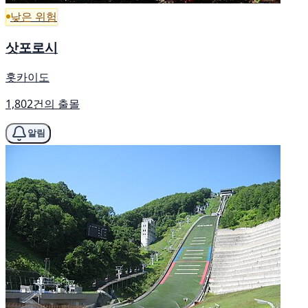
낮은 위험
삿포로시
홋카이도
1,802건의 출몰
알림