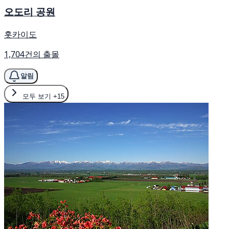
오도리 공원
홋카이도
1,704건의 출몰
알림
모두 보기
+15