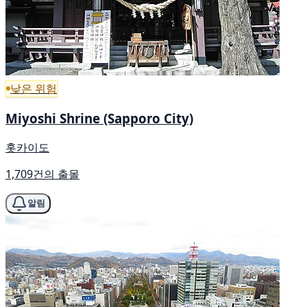
낮은 위험
Miyoshi Shrine (Sapporo City)
홋카이도
1,709건의 출몰
알림