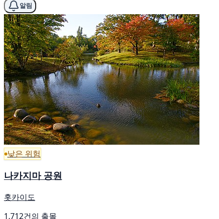
알림
낮은 위험
나카지마 공원
홋카이도
1,712건의 출몰