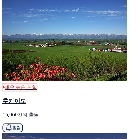
매우 높은 위험
홋카이도
16,060건의 출몰
알림