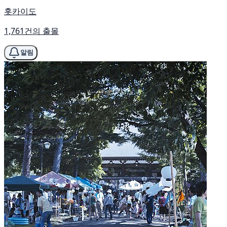
홋카이도
1,761건의 출몰
알림