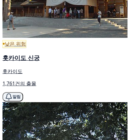
낮은 위험
홋카이도 신궁
홋카이도
1,761건의 출몰
알림