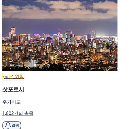
낮은 위험
삿포로시
홋카이도
1,802건의 출몰
알림