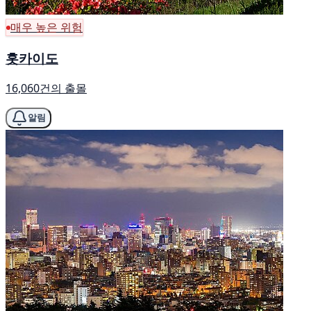
매우 높은 위험
홋카이도
16,060건의 출몰
알림