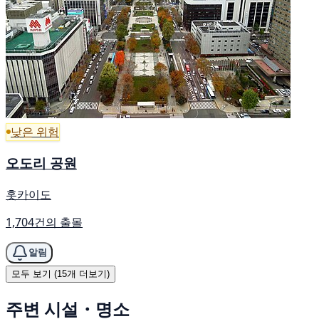
낮은 위험
오도리 공원
홋카이도
1,704건의 출몰
알림
모두 보기 (15개 더보기)
주변 시설・명소