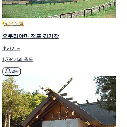
낮은 위험
오쿠라야마 점프 경기장
홋카이도
1,794건의 출몰
알림