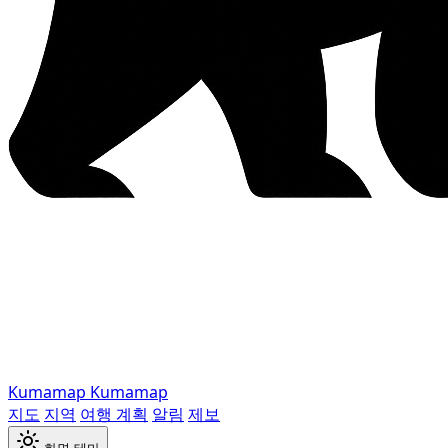
Kumamap
Kumamap
지도
지역
여행 계획
알림
제보