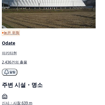
높은 위험
Odate
아키타현
2,436건의 출몰
알림
주변 시설・명소
신사・사찰
639 m