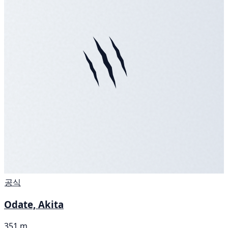
공식
Odate, Akita
351 m