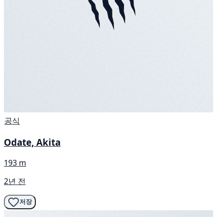
공식
Odate, Akita
193 m
2년 전
저장