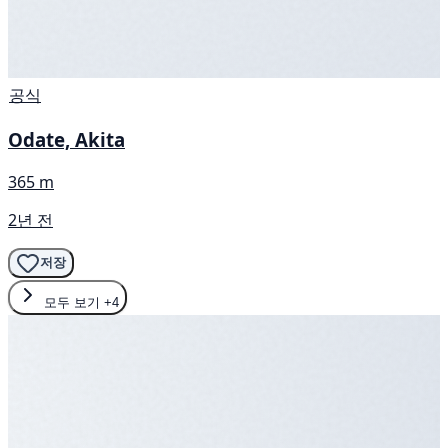
공식
Odate, Akita
365 m
2년 전
저장
모두 보기
+4