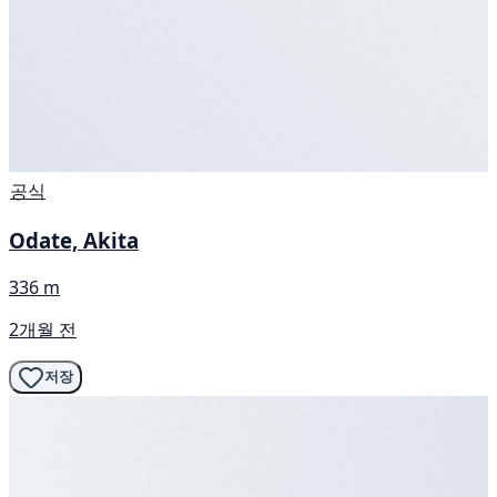
공식
Odate, Akita
336 m
2개월 전
저장