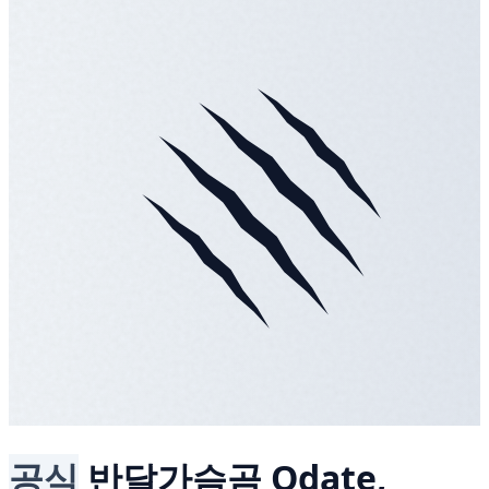
공식
반달가슴곰
Odate,