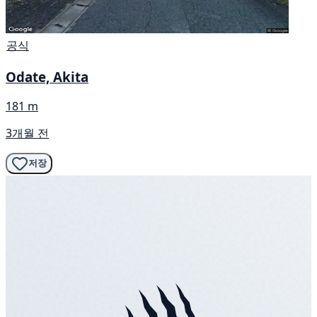
공식
Odate, Akita
181 m
3개월 전
저장