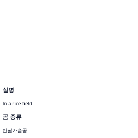
설명
In a rice field.
곰 종류
반달가슴곰