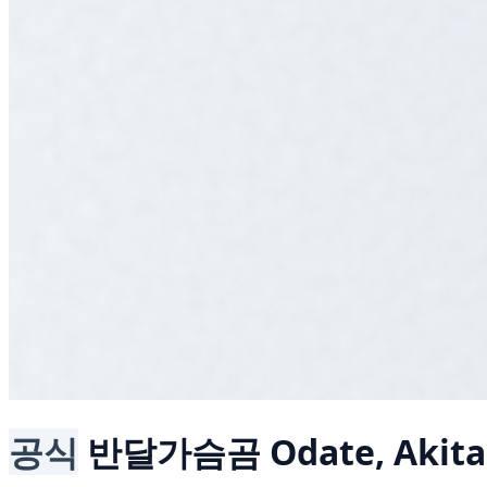
공식
반달가슴곰
Odate, Akita