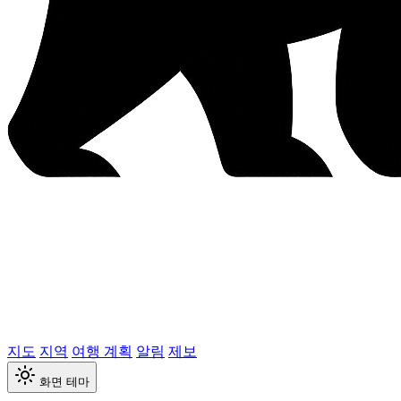
지도
지역
여행 계획
알림
제보
화면 테마