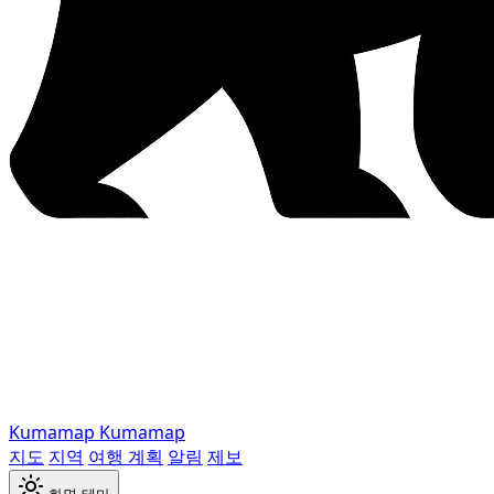
Kumamap
Kumamap
지도
지역
여행 계획
알림
제보