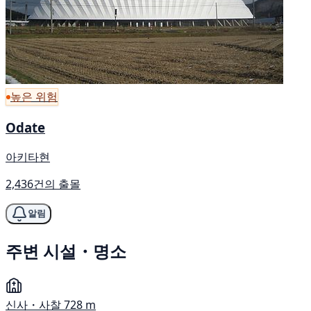
높은 위험
Odate
아키타현
2,436건의 출몰
알림
주변 시설・명소
신사・사찰
728 m