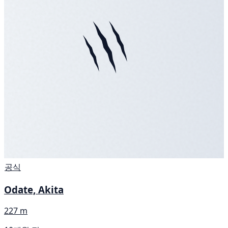
공식
Odate, Akita
227 m