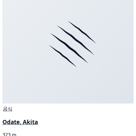
공식
Odate, Akita
323 m