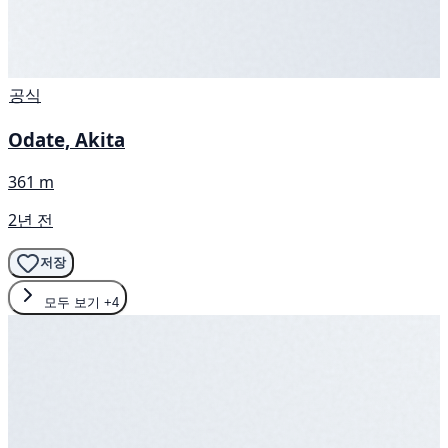
공식
Odate, Akita
361 m
2년 전
저장
모두 보기
+4