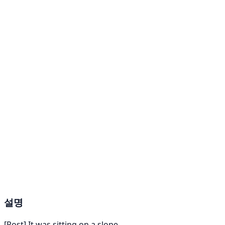
설명
[Post] It was sitting on a slope.