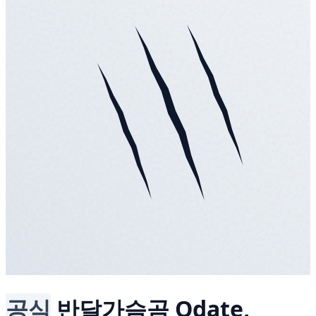
공식
반달가슴곰
Odate,