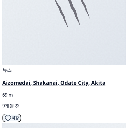
뉴스
Aizomedai, Shakanai, Odate City, Akita
69 m
9개월 전
저장