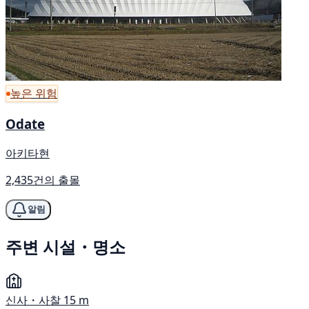
높은 위험
Odate
아키타현
2,435건의 출몰
알림
주변 시설・명소
신사・사찰
15 m