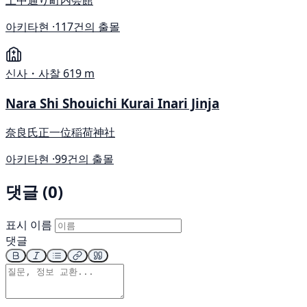
上中通り町内会館
아키타현 ·
117건의 출몰
신사・사찰
619 m
Nara Shi Shouichi Kurai Inari Jinja
奈良氏正一位稲荷神社
아키타현 ·
99건의 출몰
댓글 (0)
표시 이름
댓글