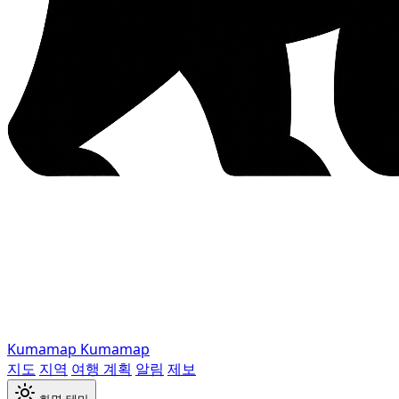
Kumamap
Kumamap
지도
지역
여행 계획
알림
제보