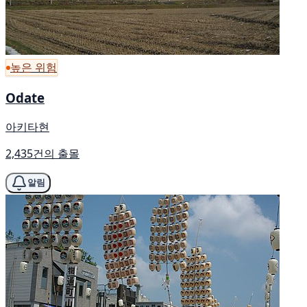
높은 위험
Odate
아키타현
2,435건의 출몰
알림