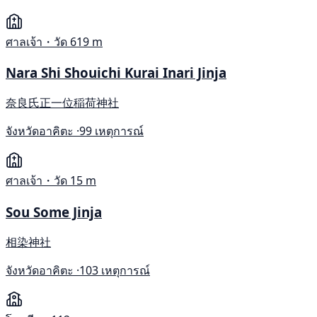
ศาลเจ้า・วัด
619 m
Nara Shi Shouichi Kurai Inari Jinja
奈良氏正一位稲荷神社
จังหวัดอาคิตะ ·
99 เหตุการณ์
ศาลเจ้า・วัด
15 m
Sou Some Jinja
相染神社
จังหวัดอาคิตะ ·
103 เหตุการณ์