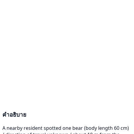
คำอธิบาย
A nearby resident spotted one bear (body length 60 cm)