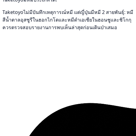
Taketoyoไม่มีบันทึกเหตุการณ์หมี แต่ญี่ปุ่นมีหมี 2 สายพันธุ์: หมี
สีน้ำตาลอุสซูรีในฮอกไกโดและหมีดำเอเชียในฮอนชูและชิโกกุ
ควรตรวจสอบรายงานการพบเห็นล่าสุดก่อนเดินป่าเสมอ