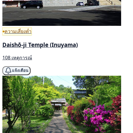
ความเสี่ยงต่ำ
Daishō-ji Temple (Inuyama)
108 เหตุการณ์
แจ้งเตือน