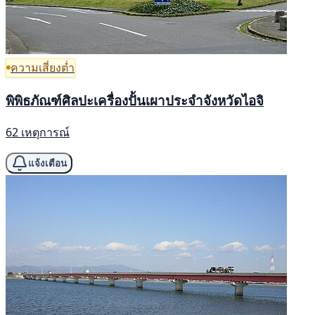
ความเสี่ยงต่ำ
พิพิธภัณฑ์ศิลปะเครื่องปั้นเผาประจำจังหวัดไอจิ
62 เหตุการณ์
แจ้งเตือน