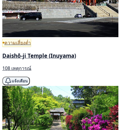
ความเสี่ยงต่ำ
Daishō-ji Temple (Inuyama)
108 เหตุการณ์
แจ้งเตือน