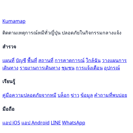
Kumamap
ติดตามเหตุการณ์หมีทั่วญี่ปุ่น ปลอดภัยในกิจกรรมกลางแจ้ง
สำรวจ
แผนที่
บัญชี
พื้นที่
สถานที่
การคาดการณ์
ใกล้ฉัน
วางแผนการ
เดินทาง
รายงานการเดินทาง
ชุมชน
การแจ้งเตือน
อุปกรณ์
เรียนรู้
คู่มือความปลอดภัยจากหมี
บล็อก
ข่าว
ข้อมูล
คำถามที่พบบ่อย
มือถือ
แอป iOS
แอป Android
LINE
WhatsApp