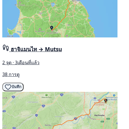
ฮาจิแมนไท → Mutsu
2 จุด · 3เดือนที่แล้ว
38 การดู
บันทึก