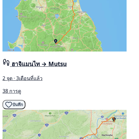
ฮาจิแมนไท → Mutsu
2 จุด · 3เดือนที่แล้ว
38 การดู
บันทึก