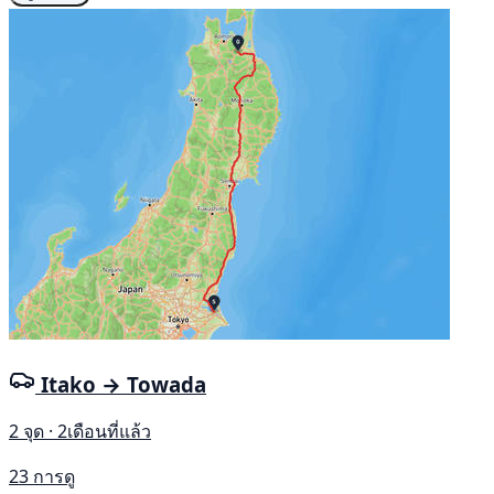
Itako → Towada
2 จุด · 2เดือนที่แล้ว
23 การดู