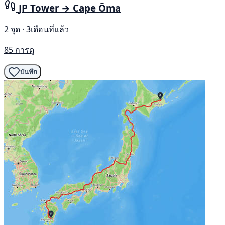
JP Tower → Cape Ōma
2 จุด · 3เดือนที่แล้ว
85 การดู
บันทึก