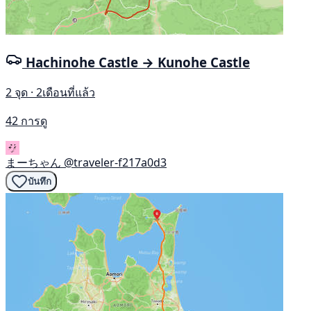
Hachinohe Castle → Kunohe Castle
2 จุด · 2เดือนที่แล้ว
42 การดู
まーちゃん
@traveler-f217a0d3
บันทึก