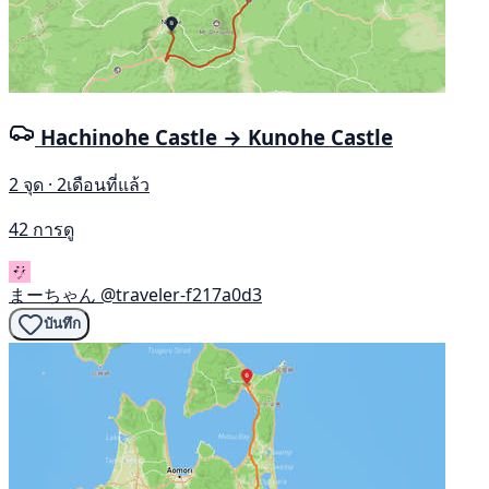
Hachinohe Castle → Kunohe Castle
2 จุด · 2เดือนที่แล้ว
42 การดู
まーちゃん
@traveler-f217a0d3
บันทึก