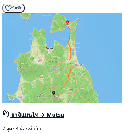
บันทึก
ฮาจิแมนไท → Mutsu
2 จุด · 3เดือนที่แล้ว