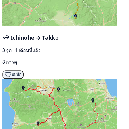
Ichinohe → Takko
3 จุด · 1 เดือนที่แล้ว
8 การดู
บันทึก