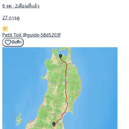
6 จุด · 2เดือนที่แล้ว
27 การดู
Petit Toit
@guide-58d5203f
บันทึก