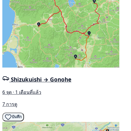
Shizukuishi → Gonohe
6 จุด · 1 เดือนที่แล้ว
7 การดู
บันทึก