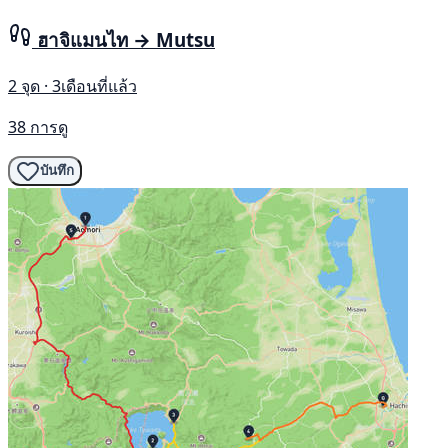
ฮาจิแมนไท → Mutsu
2 จุด · 3เดือนที่แล้ว
38 การดู
บันทึก