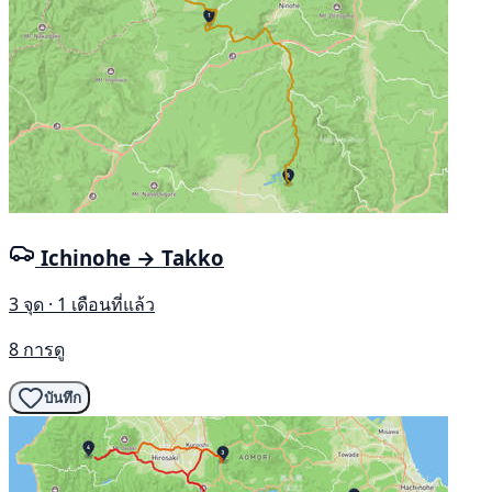
Ichinohe → Takko
3 จุด · 1 เดือนที่แล้ว
8 การดู
บันทึก