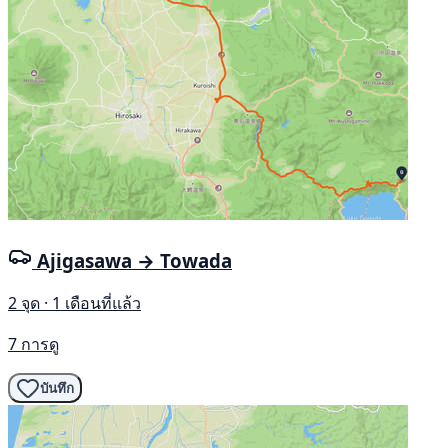
Ajigasawa → Towada
2 จุด · 1 เดือนที่แล้ว
7 การดู
บันทึก