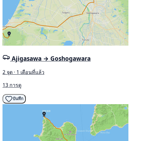
Ajigasawa → Goshogawara
2 จุด · 1 เดือนที่แล้ว
13 การดู
บันทึก