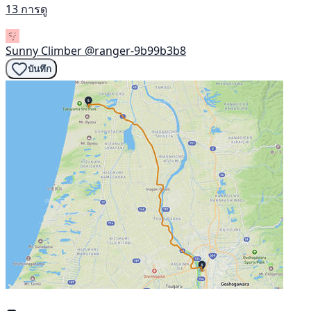
13 การดู
Sunny Climber
@ranger-9b99b3b8
บันทึก