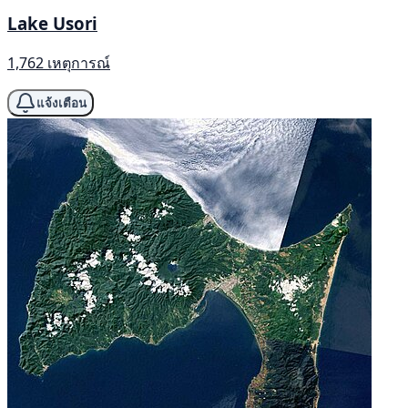
Lake Usori
1,762 เหตุการณ์
แจ้งเตือน