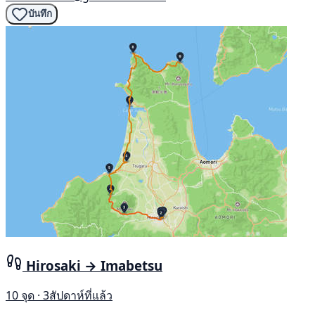
บันทึก
Hirosaki → Imabetsu
10 จุด · 3สัปดาห์ที่แล้ว