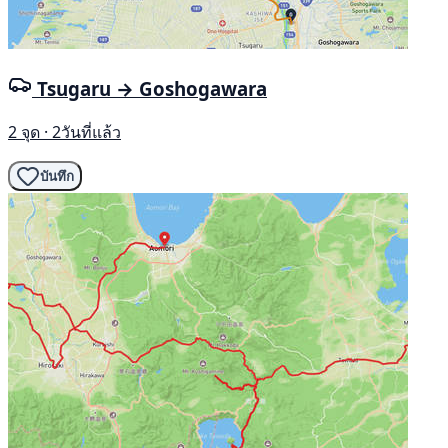
Tsugaru → Goshogawara
2 จุด · 2วันที่แล้ว
บันทึก