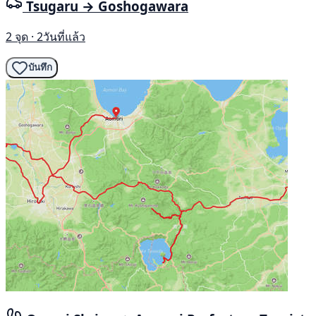
Tsugaru → Goshogawara
2 จุด · 2วันที่แล้ว
บันทึก