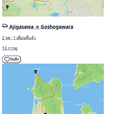
Ajigasawa → Goshogawara
2 จุด · 1 เดือนที่แล้ว
13 การดู
บันทึก