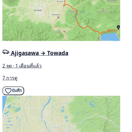
Ajigasawa → Towada
2 จุด · 1 เดือนที่แล้ว
7 การดู
บันทึก