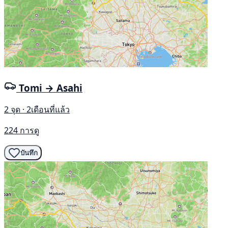
Tomi → Asahi
2 จุด · 2เดือนที่แล้ว
224 การดู
บันทึก