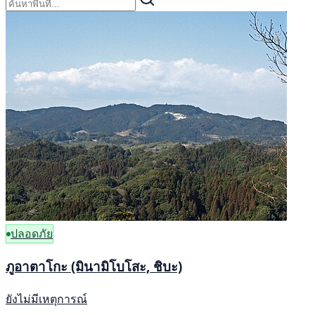
ปลอดภัย
ภูอาตาโกะ (มินามิโบโสะ, ชิบะ)
ยังไม่มีเหตุการณ์