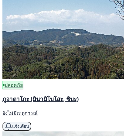
ปลอดภัย
ภูอาตาโกะ (มินามิโบโสะ, ชิบะ)
ยังไม่มีเหตุการณ์
แจ้งเตือน