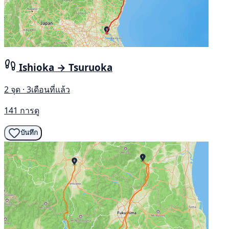
Ishioka → Tsuruoka
2 จุด · 3เดือนที่แล้ว
141 การดู
บันทึก