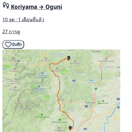
Koriyama → Oguni
10 จุด · 1 เดือนที่แล้ว
27 การดู
บันทึก