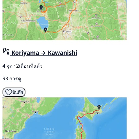
Koriyama → Kawanishi
4 จุด · 2เดือนที่แล้ว
93 การดู
บันทึก