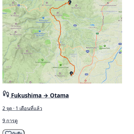
Fukushima → Otama
2 จุด · 1 เดือนที่แล้ว
9 การดู
บันทึก