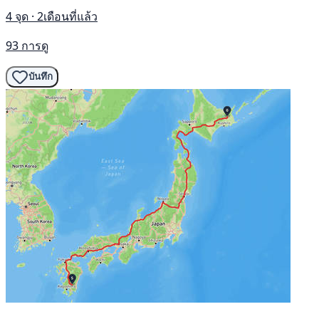
4 จุด · 2เดือนที่แล้ว
93 การดู
บันทึก