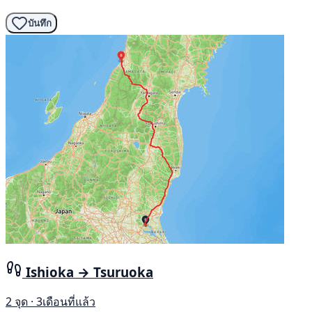
บันทึก
Ishioka → Tsuruoka
2 จุด · 3เดือนที่แล้ว