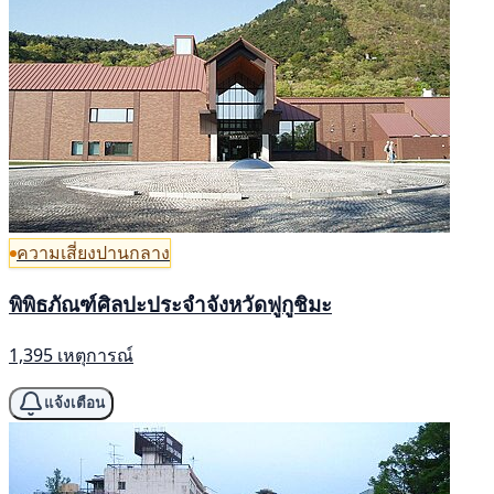
ความเสี่ยงปานกลาง
พิพิธภัณฑ์ศิลปะประจำจังหวัดฟูกูชิมะ
1,395 เหตุการณ์
แจ้งเตือน