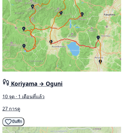
Koriyama → Oguni
10 จุด · 1 เดือนที่แล้ว
27 การดู
บันทึก