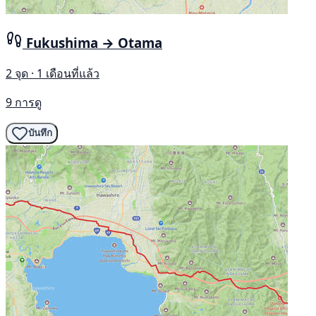
Fukushima → Otama
2 จุด · 1 เดือนที่แล้ว
9 การดู
บันทึก