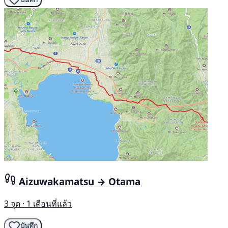
Aizuwakamatsu → Otama
3 จุด · 1 เดือนที่แล้ว
บันทึก