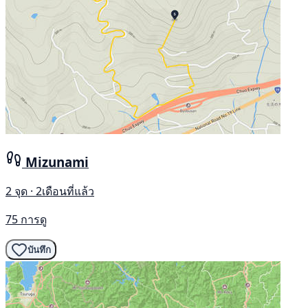
Mizunami
2 จุด · 2เดือนที่แล้ว
75 การดู
บันทึก