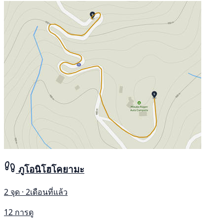
ภูโอนิโฮโคยามะ
2 จุด · 2เดือนที่แล้ว
12 การดู