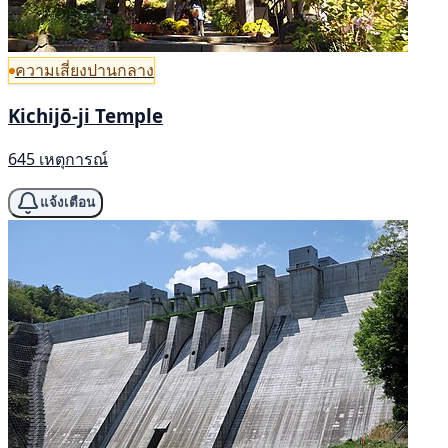
ความเสี่ยงปานกลาง
Kichijō-ji Temple
645 เหตุการณ์
แจ้งเตือน