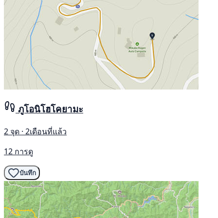
ภูโอนิโฮโคยามะ
2 จุด · 2เดือนที่แล้ว
12 การดู
บันทึก