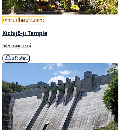
ความเสี่ยงปานกลาง
Kichijō-ji Temple
645 เหตุการณ์
แจ้งเตือน