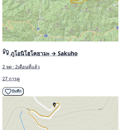
ภูโอนิโฮโคยามะ → Sakuho
2 จุด · 2เดือนที่แล้ว
27 การดู
บันทึก