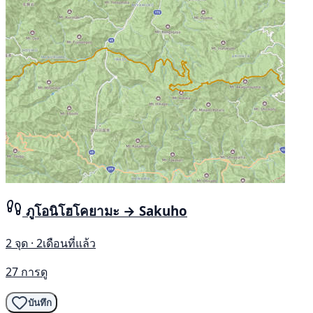
ภูโอนิโฮโคยามะ → Sakuho
2 จุด · 2เดือนที่แล้ว
27 การดู
บันทึก