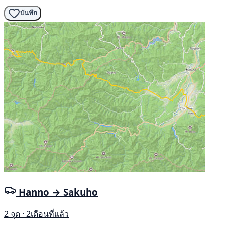
บันทึก
Hanno → Sakuho
2 จุด · 2เดือนที่แล้ว