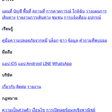
แผนที่
บัญชี
พื้นที่
สถานที่
การคาดการณ์
ใกล้ฉัน
วางแผนการ
เดินทาง
รายงานการเดินทาง
ชุมชน
การแจ้งเตือน
อุปกรณ์
เรียนรู้
คู่มือความปลอดภัยจากหมี
บล็อก
ข่าว
ข้อมูล
คำถามที่พบบ่อย
มือถือ
แอป iOS
แอป Android
LINE
WhatsApp
บริษัท
เกี่ยวกับ
ติดต่อ
รายงาน
กฎหมาย
ความเป็นส่วนตัว
เงื่อนไข
การเปิดเผยข้อมูลเชิงพาณิชย์