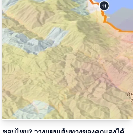
ชอบไหม? วางแผนเส้นทางของคุณเองได้