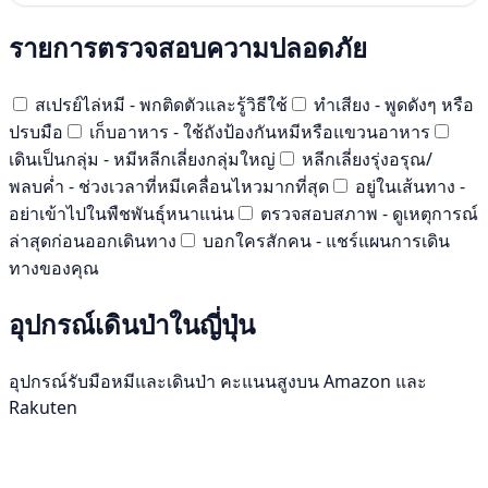
รายการตรวจสอบความปลอดภัย
สเปรย์ไล่หมี - พกติดตัวและรู้วิธีใช้
ทำเสียง - พูดดังๆ หรือ
ปรบมือ
เก็บอาหาร - ใช้ถังป้องกันหมีหรือแขวนอาหาร
เดินเป็นกลุ่ม - หมีหลีกเลี่ยงกลุ่มใหญ่
หลีกเลี่ยงรุ่งอรุณ/
พลบค่ำ - ช่วงเวลาที่หมีเคลื่อนไหวมากที่สุด
อยู่ในเส้นทาง -
อย่าเข้าไปในพืชพันธุ์หนาแน่น
ตรวจสอบสภาพ - ดูเหตุการณ์
ล่าสุดก่อนออกเดินทาง
บอกใครสักคน - แชร์แผนการเดิน
ทางของคุณ
อุปกรณ์เดินป่าในญี่ปุ่น
อุปกรณ์รับมือหมีและเดินป่า คะแนนสูงบน Amazon และ
Rakuten