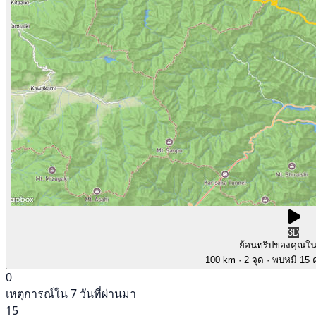
3D
ย้อนทริปของคุณใ
100 km
· 2 จุด
· พบหมี 15 ค
0
เหตุการณ์ใน 7 วันที่ผ่านมา
15