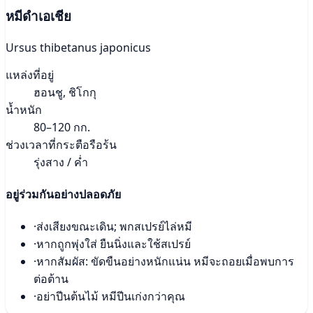
หมีดำเอเชีย
Ursus thibetanus japonicus
แหล่งที่อยู่
ฮอนชู, ชิโกกุ
น้ำหนัก
80–120 กก.
ช่วงเวลาที่กระตือรือร้น
รุ่งสาง / ค่ำ
อยู่ร่วมกันอย่างปลอดภัย
·
ส่งเสียงขณะเดิน; พกสเปรย์ไล่หมี
·
หากถูกพุ่งใส่ ยืนนิ่งและใช้สเปรย์
·
หากสัมผัส: ขัดขืนอย่างหนักแน่น หมีจะถอยเมื่อพบการ
ต่อต้าน
·
อย่าปีนต้นไม้ หมีปีนเก่งกว่าคุณ