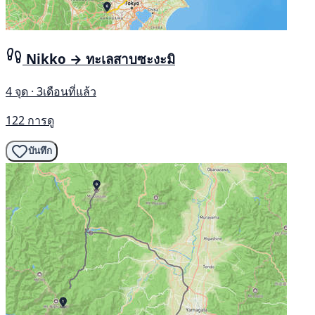
Nikko → ทะเลสาบซะงะมิ
4 จุด · 3เดือนที่แล้ว
122 การดู
บันทึก