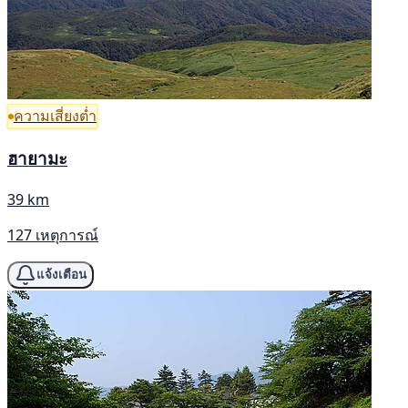
ความเสี่ยงต่ำ
ฮายามะ
39 km
127 เหตุการณ์
แจ้งเตือน