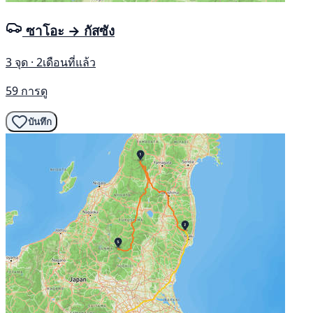
ซาโอะ → กัสซัง
3 จุด · 2เดือนที่แล้ว
59 การดู
บันทึก