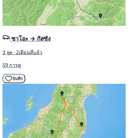
ซาโอะ → กัสซัง
3 จุด · 2เดือนที่แล้ว
59 การดู
บันทึก