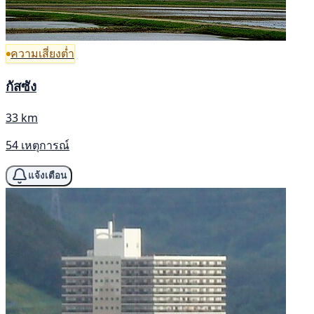
ความเสี่ยงต่ำ
กัสซัง
33 km
54 เหตุการณ์
แจ้งเตือน