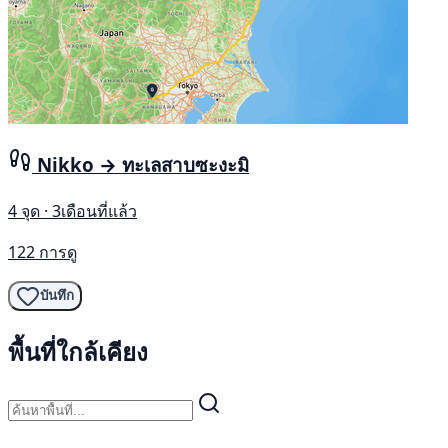
Nikko → ทะเลสาบซะงะมิ
4 จุด · 3เดือนที่แล้ว
122 การดู
บันทึก
พื้นที่ใกล้เคียง