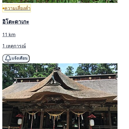
ความเสี่ยงต่ำ
อิโตะดาเกะ
11 km
1 เหตุการณ์
แจ้งเตือน