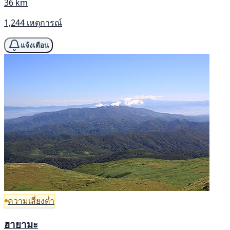
36 km
1,244 เหตุการณ์
แจ้งเตือน
ความเสี่ยงต่ำ
ฮายามะ