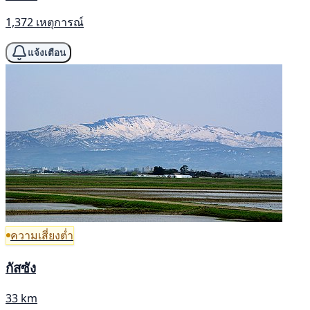
1,372 เหตุการณ์
แจ้งเตือน
ความเสี่ยงต่ำ
กัสซัง
33 km