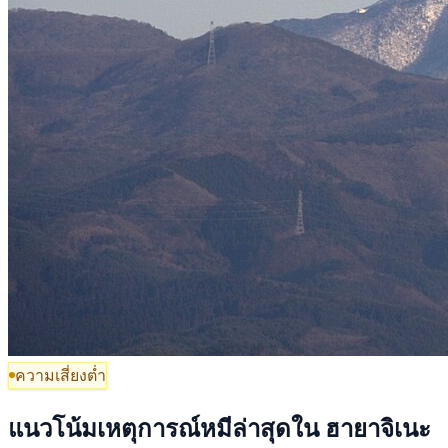
ความเสี่ยงต่ำ
แนวโน้มเหตุการณ์หมีล่าสุดใน ฮายาจิเนะ