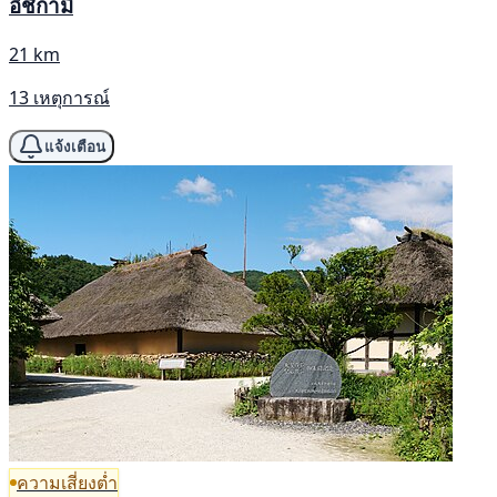
อิชิกามิ
21 km
13 เหตุการณ์
แจ้งเตือน
ความเสี่ยงต่ำ