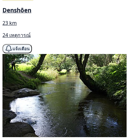
Denshōen
23 km
24 เหตุการณ์
แจ้งเตือน