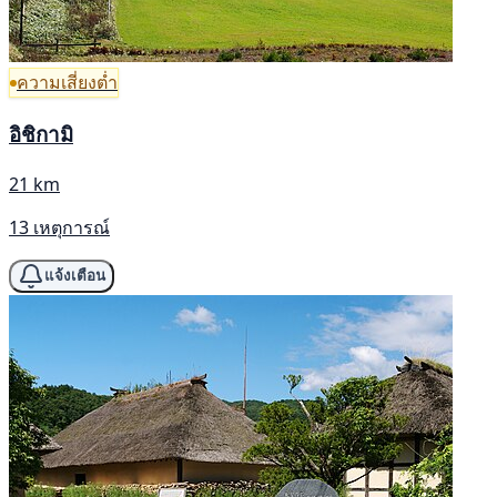
ความเสี่ยงต่ำ
อิชิกามิ
21 km
13 เหตุการณ์
แจ้งเตือน