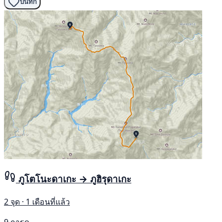
บันทึก
ภูโตโนะดาเกะ → ภูฮิรุดาเกะ
2 จุด · 1 เดือนที่แล้ว