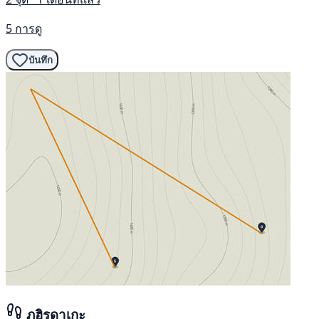
5 การดู
บันทึก
ภูฮิรุดาเกะ