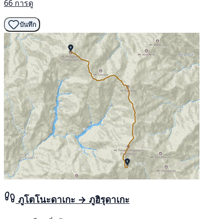
66 การดู
บันทึก
ภูโตโนะดาเกะ → ภูฮิรุดาเกะ