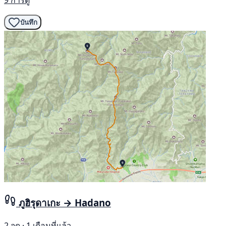
9 การดู
บันทึก
ภูฮิรุดาเกะ → Hadano
2 จุด · 1 เดือนที่แล้ว