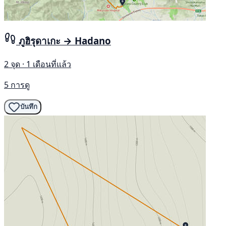
ภูฮิรุดาเกะ → Hadano
2 จุด · 1 เดือนที่แล้ว
5 การดู
บันทึก