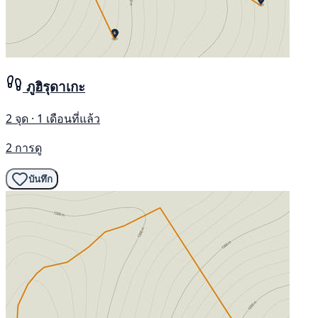
ภูฮิรุดาเกะ
2 จุด · 1 เดือนที่แล้ว
2 การดู
บันทึก