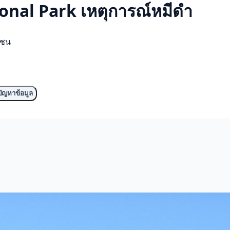
nal Park เหตุการณ์
หมีดำ
มชน
ัญหาข้อมูล