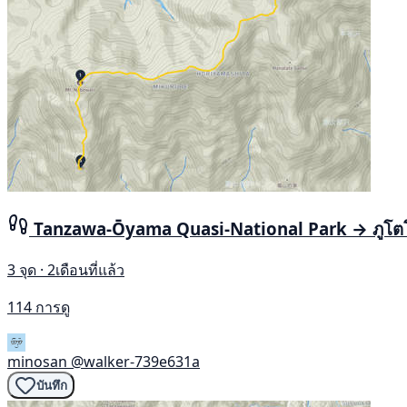
Tanzawa-Ōyama Quasi-National Park → ภูโต
3 จุด · 2เดือนที่แล้ว
114 การดู
minosan
@walker-739e631a
บันทึก