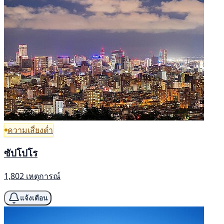
ความเสี่ยงต่ำ
ซัปโปโร
1,802 เหตุการณ์
แจ้งเตือน