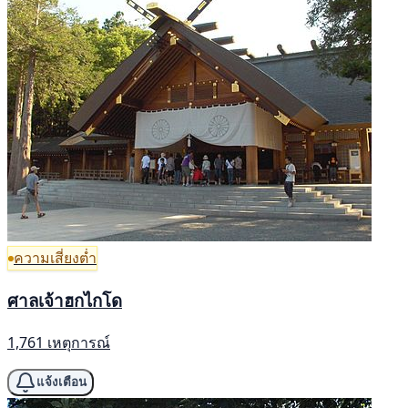
ความเสี่ยงต่ำ
ศาลเจ้าฮกไกโด
1,761 เหตุการณ์
แจ้งเตือน