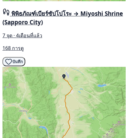
พิพิธภัณฑ์เบียร์ซัปโปโระ → Miyoshi Shrine
(Sapporo City)
7 จุด · 4เดือนที่แล้ว
168 การดู
บันทึก