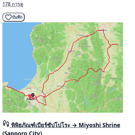
178 การดู
บันทึก
พิพิธภัณฑ์เบียร์ซัปโปโระ → Miyoshi Shrine
(Sapporo City)