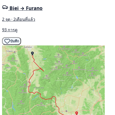
Biei → Furano
2 จุด · 2เดือนที่แล้ว
93 การดู
บันทึก