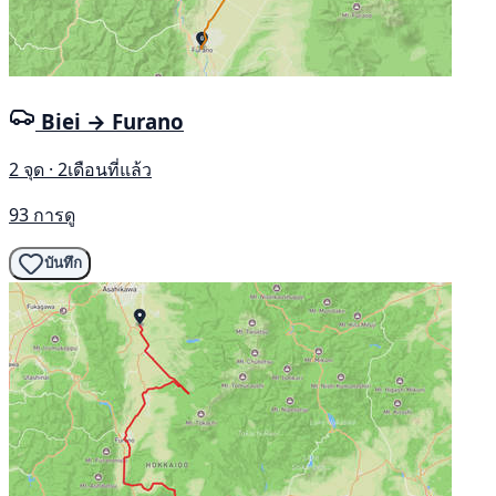
Biei → Furano
2 จุด · 2เดือนที่แล้ว
93 การดู
บันทึก