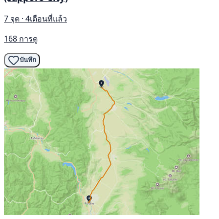
7 จุด · 4เดือนที่แล้ว
168 การดู
บันทึก