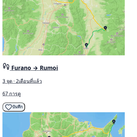
Furano → Rumoi
3 จุด · 2เดือนที่แล้ว
67 การดู
บันทึก