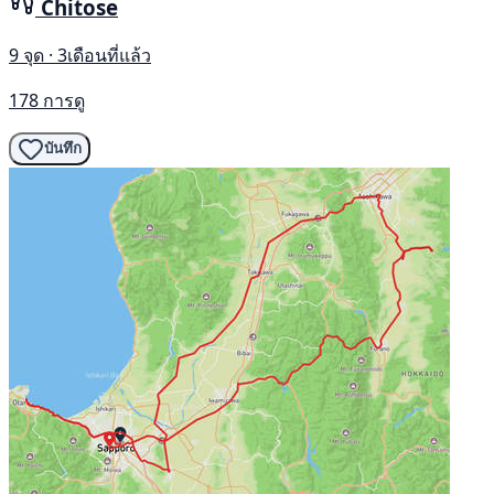
Chitose
9 จุด · 3เดือนที่แล้ว
178 การดู
บันทึก