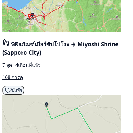
พิพิธภัณฑ์เบียร์ซัปโปโระ → Miyoshi Shrine
(Sapporo City)
7 จุด · 4เดือนที่แล้ว
168 การดู
บันทึก