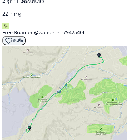
2 จุด · 1 เดือนที่แล้ว
22 การดู
Free Roamer
@wanderer-7942a40f
บันทึก