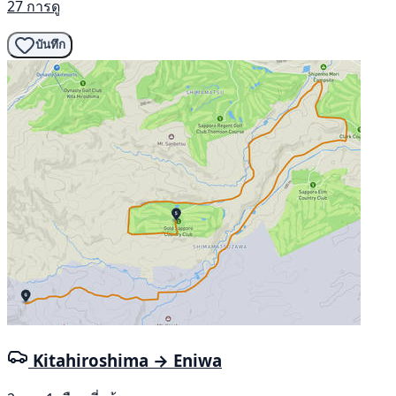
27 การดู
บันทึก
Kitahiroshima → Eniwa