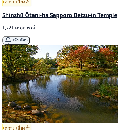
ความเสี่ยงต่ำ
Shinshū Ōtani-ha Sapporo Betsu-in Temple
1,721 เหตุการณ์
แจ้งเตือน
ความเสี่ยงต่ำ