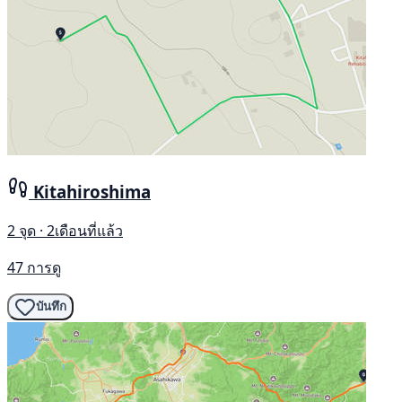
Kitahiroshima
2 จุด · 2เดือนที่แล้ว
47 การดู
บันทึก