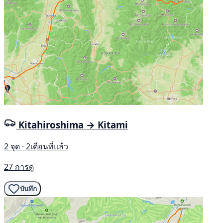
Kitahiroshima → Kitami
2 จุด · 2เดือนที่แล้ว
27 การดู
บันทึก