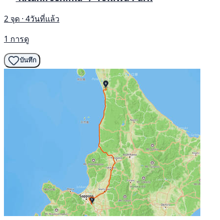
2 จุด · 4วันที่แล้ว
1 การดู
บันทึก