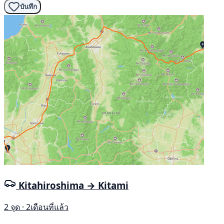
บันทึก
Kitahiroshima → Kitami
2 จุด · 2เดือนที่แล้ว