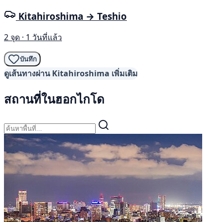
Kitahiroshima → Teshio
2 จุด · 1 วันที่แล้ว
บันทึก
ดูเส้นทางผ่าน Kitahiroshima เพิ่มเติม
สถานที่ในฮอกไกโด