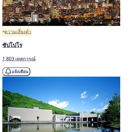
ความเสี่ยงต่ำ
ซัปโปโร
1,803 เหตุการณ์
แจ้งเตือน