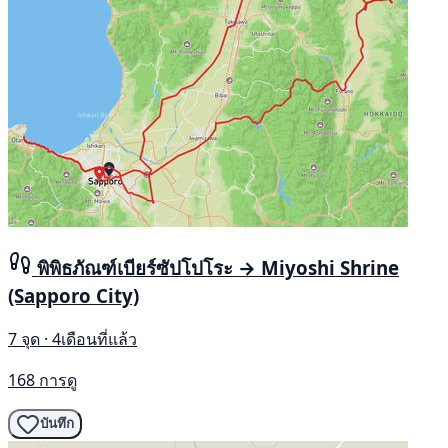
พิพิธภัณฑ์เบียร์ซัปโปโระ → Miyoshi Shrine
(Sapporo City)
7 จุด · 4เดือนที่แล้ว
168 การดู
บันทึก