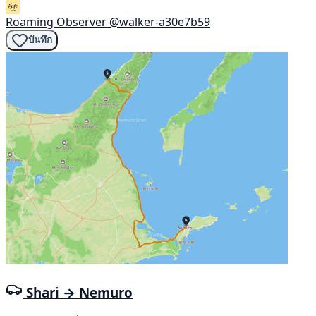
Roaming Observer
@walker-a30e7b59
บันทึก
Shari → Nemuro