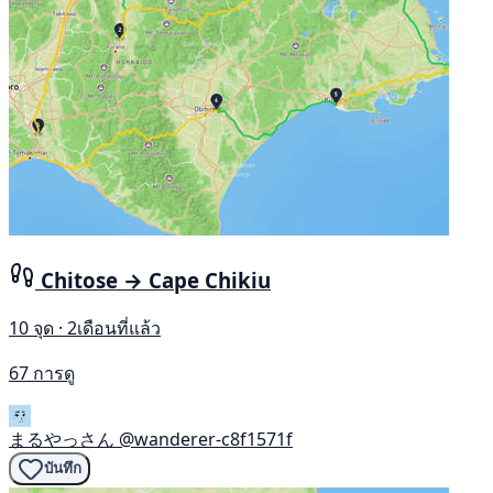
Chitose → Cape Chikiu
10 จุด · 2เดือนที่แล้ว
67 การดู
まるやっさん
@wanderer-c8f1571f
บันทึก