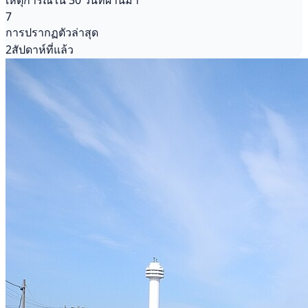
เหตุการณ์ใน 30 วันที่ผ่านมา
7
การปรากฏตัวล่าสุด
2สัปดาห์ที่แล้ว