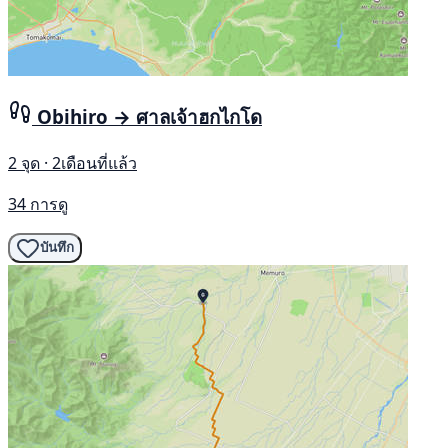
Obihiro → ศาลเจ้าฮกไกโด
2 จุด · 2เดือนที่แล้ว
34 การดู
บันทึก