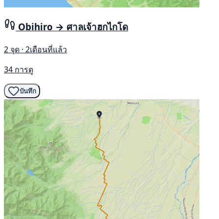
Obihiro → ศาลเจ้าฮกไกโด
2 จุด · 2เดือนที่แล้ว
34 การดู
บันทึก