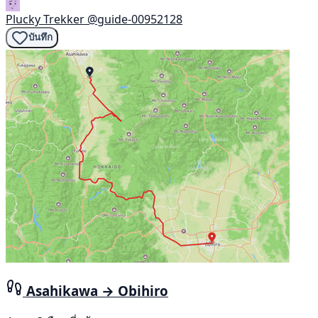
Plucky Trekker
@guide-00952128
บันทึก
Asahikawa → Obihiro