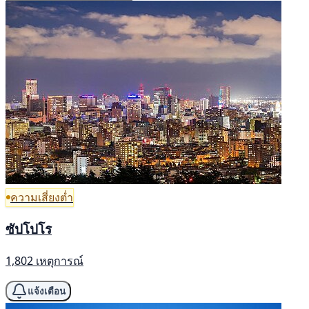
ความเสี่ยงต่ำ
ซัปโปโร
1,802 เหตุการณ์
แจ้งเตือน