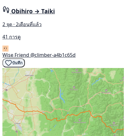
Obihiro → Taiki
2 จุด · 2เดือนที่แล้ว
41 การดู
Wise Friend
@climber-a4b1c65d
บันทึก