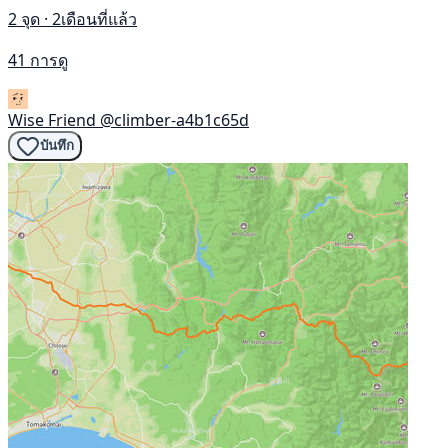
2 จุด · 2เดือนที่แล้ว
41 การดู
Wise Friend
@climber-a4b1c65d
บันทึก