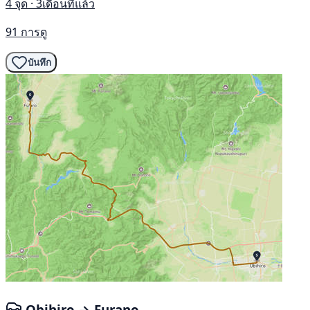
4 จุด · 3เดือนที่แล้ว
91 การดู
บันทึก
Obihiro → Furano