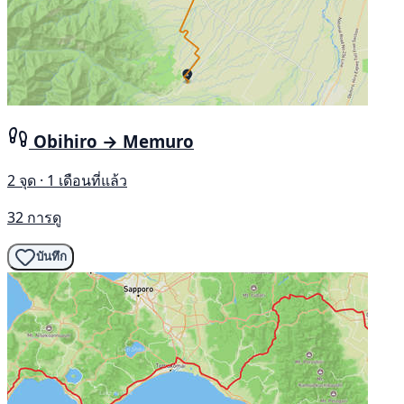
Obihiro → Memuro
2 จุด · 1 เดือนที่แล้ว
32 การดู
บันทึก