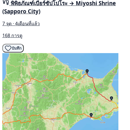
พิพิธภัณฑ์เบียร์ซัปโปโระ → Miyoshi Shrine
(Sapporo City)
7 จุด · 4เดือนที่แล้ว
168 การดู
บันทึก