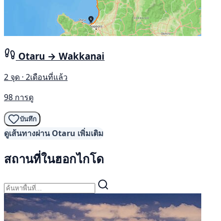
Otaru → Wakkanai
2 จุด · 2เดือนที่แล้ว
98 การดู
บันทึก
ดูเส้นทางผ่าน Otaru เพิ่มเติม
สถานที่ในฮอกไกโด