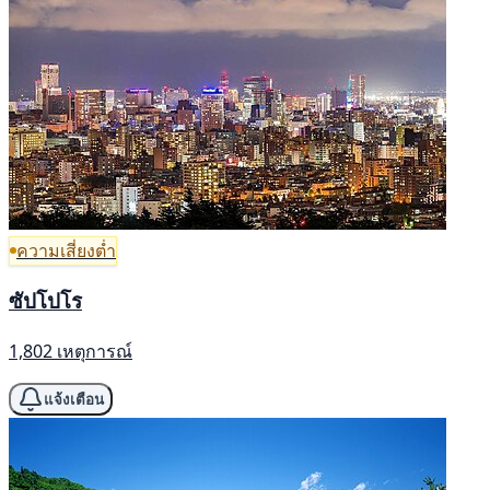
ความเสี่ยงต่ำ
ซัปโปโร
1,802 เหตุการณ์
แจ้งเตือน