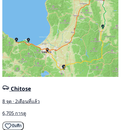
Chitose
8 จุด · 2เดือนที่แล้ว
6,705 การดู
บันทึก