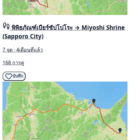
พิพิธภัณฑ์เบียร์ซัปโปโระ → Miyoshi Shrine
(Sapporo City)
7 จุด · 4เดือนที่แล้ว
168 การดู
บันทึก