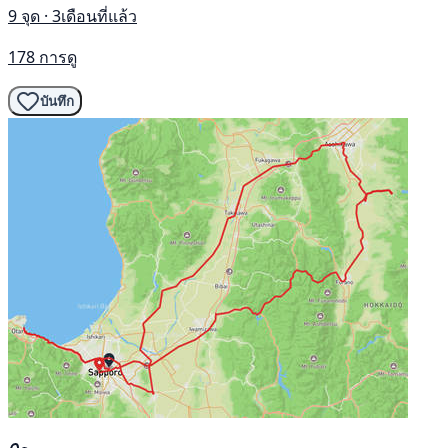
9 จุด · 3เดือนที่แล้ว
178 การดู
บันทึก