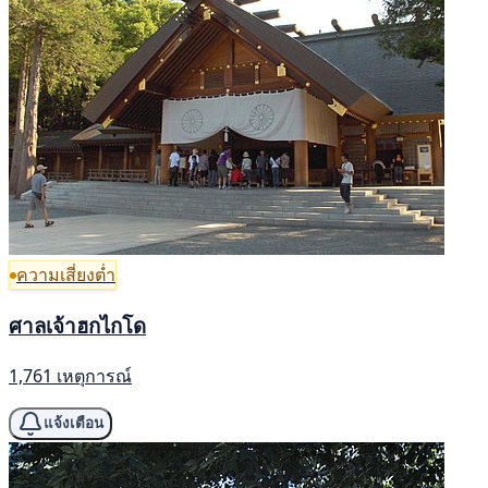
ความเสี่ยงต่ำ
ศาลเจ้าฮกไกโด
1,761 เหตุการณ์
แจ้งเตือน