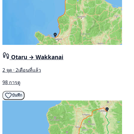
Otaru → Wakkanai
2 จุด · 2เดือนที่แล้ว
98 การดู
บันทึก