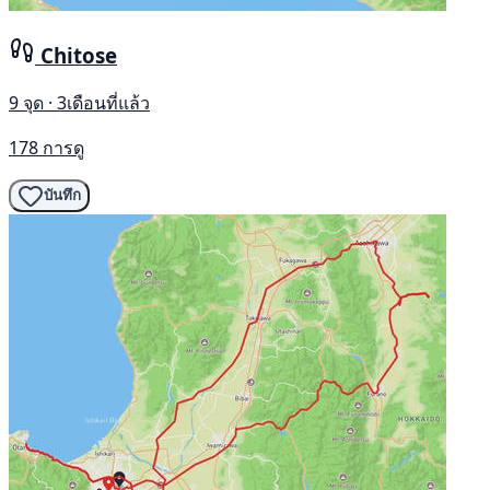
Chitose
9 จุด · 3เดือนที่แล้ว
178 การดู
บันทึก