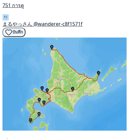
751 การดู
まるやっさん
@wanderer-c8f1571f
บันทึก