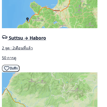
Suttsu → Haboro
2 จุด · 2เดือนที่แล้ว
50 การดู
บันทึก