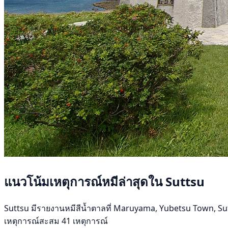
แนวโน้มเหตุการณ์หมีล่าสุดใน Suttsu
Suttsu มีรายงานหมีสีน้ำตาลที่ Maruyama, Yubetsu Town, Suttsu เ
เหตุการณ์สะสม 41 เหตุการณ์