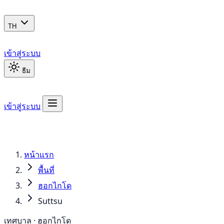
TH
เข้าสู่ระบบ
ธีม
เข้าสู่ระบบ
หน้าแรก
พื้นที่
ฮอกไกโด
Suttsu
เทศบาล · ฮอกไกโด