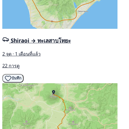
Shiraoi → ทะเลสาบโทยะ
2 จุด · 1 เดือนที่แล้ว
22 การดู
บันทึก