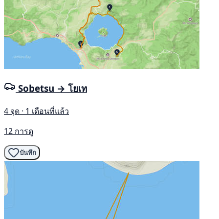
Sobetsu → โยเท
4 จุด · 1 เดือนที่แล้ว
12 การดู
บันทึก