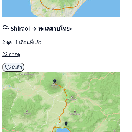
Shiraoi → ทะเลสาบโทยะ
2 จุด · 1 เดือนที่แล้ว
22 การดู
บันทึก