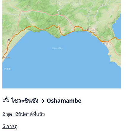
โชวะชินซัง → Oshamambe
2 จุด · 2สัปดาห์ที่แล้ว
6 การดู