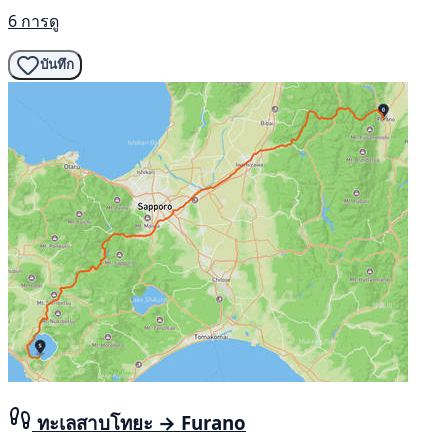
6 การดู
บันทึก
ทะเลสาบโทยะ → Furano