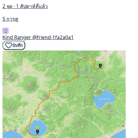
2 จุด · 1 สัปดาห์ที่แล้ว
5 การดู
Kind Ranger
@friend-1fa2a0a1
บันทึก