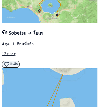
Sobetsu → โยเท
4 จุด · 1 เดือนที่แล้ว
12 การดู
บันทึก