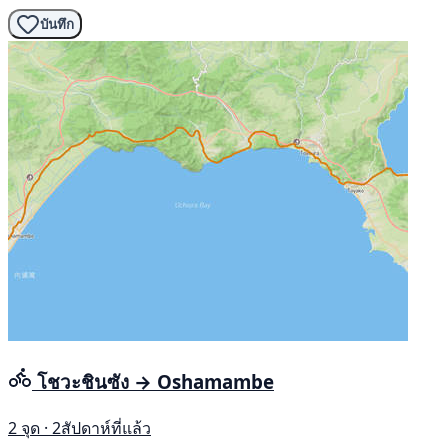
บันทึก
โชวะชินซัง → Oshamambe
2 จุด · 2สัปดาห์ที่แล้ว