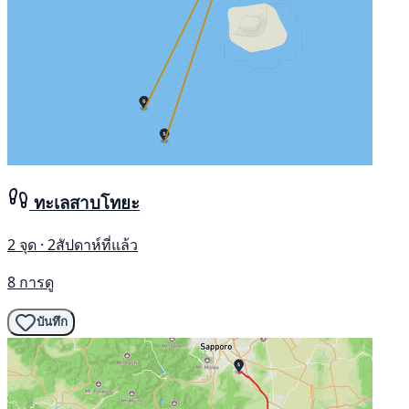
ทะเลสาบโทยะ
2 จุด · 2สัปดาห์ที่แล้ว
8 การดู
บันทึก