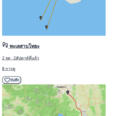
ทะเลสาบโทยะ
2 จุด · 2สัปดาห์ที่แล้ว
8 การดู
บันทึก