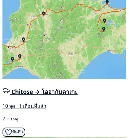
Chitose → โออากันดาเกะ
10 จุด · 1 เดือนที่แล้ว
7 การดู
บันทึก