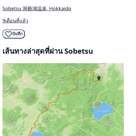
Sobetsu 洞爺湖温泉, Hokkaido
9เดือนที่แล้ว
บันทึก
เส้นทางล่าสุดที่ผ่าน Sobetsu