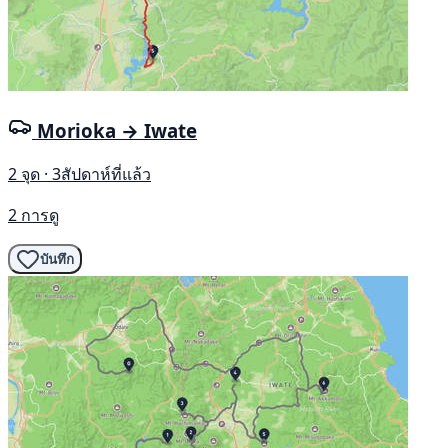
Morioka → Iwate
2 จุด · 3สัปดาห์ที่แล้ว
2 การดู
บันทึก