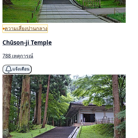
ความเสี่ยงปานกลาง
Chūson-ji Temple
788 เหตุการณ์
แจ้งเตือน