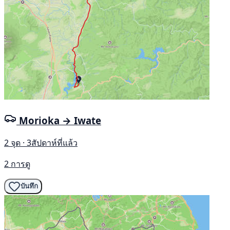
Morioka → Iwate
2 จุด · 3สัปดาห์ที่แล้ว
2 การดู
บันทึก