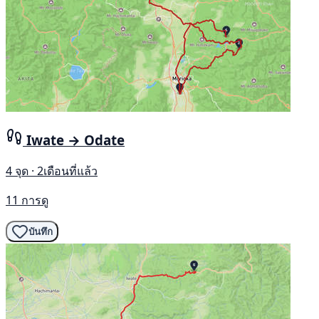
Iwate → Odate
4 จุด · 2เดือนที่แล้ว
11 การดู
บันทึก