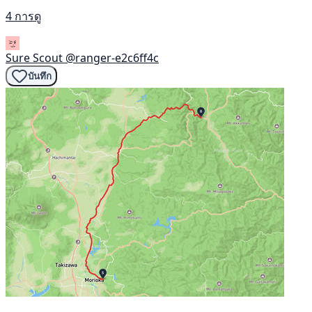
4 การดู
Sure Scout
@ranger-e2c6ff4c
บันทึก