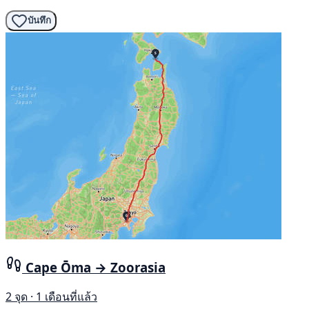
บันทึก
Cape Ōma → Zoorasia
2 จุด · 1 เดือนที่แล้ว