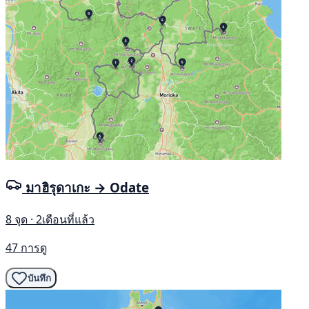
มาฮิรุดาเกะ → Odate
8 จุด · 2เดือนที่แล้ว
47 การดู
บันทึก