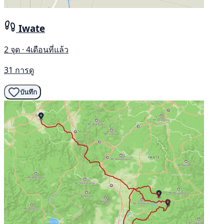
Iwate
2 จุด · 4เดือนที่แล้ว
31 การดู
บันทึก