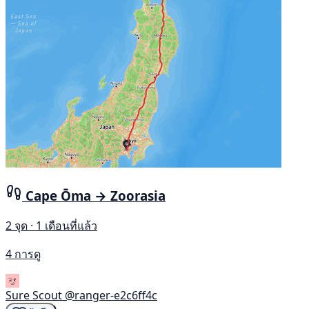
Cape Ōma → Zoorasia
2 จุด · 1 เดือนที่แล้ว
4 การดู
Sure Scout
@ranger-e2c6ff4c