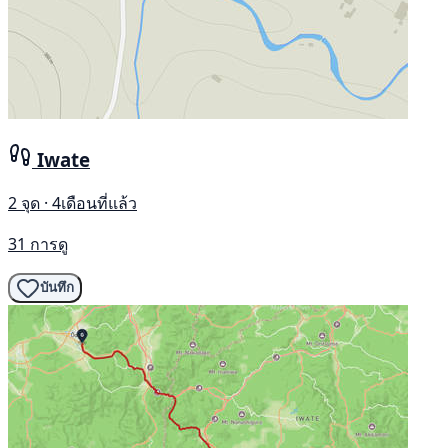
Iwate
2 จุด · 4เดือนที่แล้ว
31 การดู
บันทึก