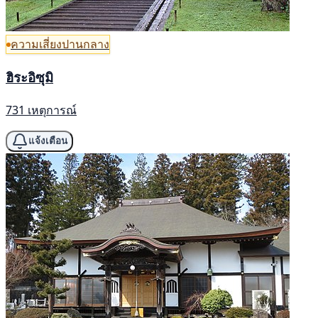
ความเสี่ยงปานกลาง
ฮิระอิซุมิ
731 เหตุการณ์
แจ้งเตือน