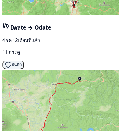
Iwate → Odate
4 จุด · 2เดือนที่แล้ว
11 การดู
บันทึก