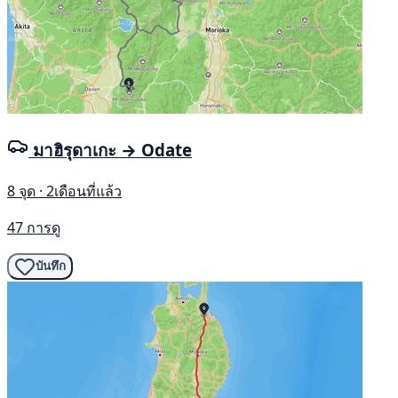
มาฮิรุดาเกะ → Odate
8 จุด · 2เดือนที่แล้ว
47 การดู
บันทึก