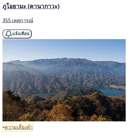
ภูโอยามะ (คานากาวะ)
355 เหตุการณ์
แจ้งเตือน
ความเสี่ยงต่ำ