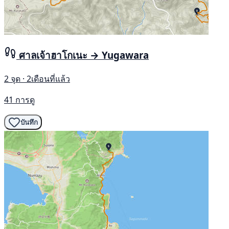
ศาลเจ้าฮาโกเนะ → Yugawara
2 จุด · 2เดือนที่แล้ว
41 การดู
บันทึก