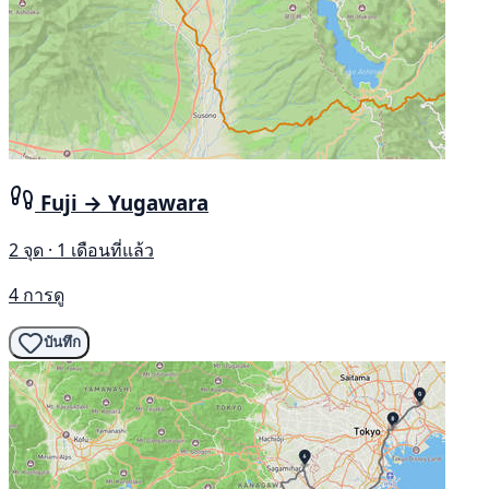
Fuji → Yugawara
2 จุด · 1 เดือนที่แล้ว
4 การดู
บันทึก