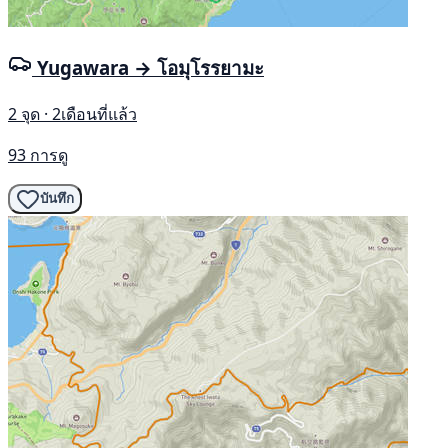
Yugawara → โอมุโรรยามะ
2 จุด · 2เดือนที่แล้ว
93 การดู
บันทึก