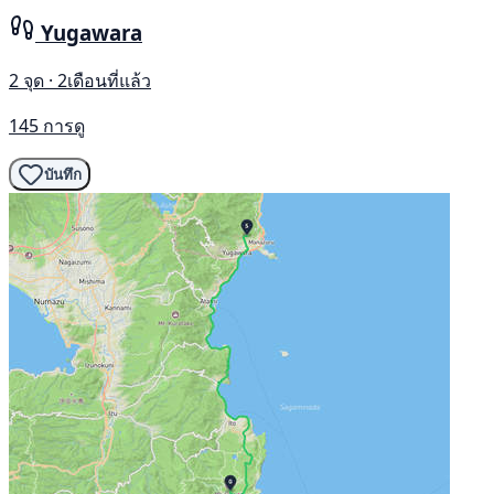
Yugawara
2 จุด · 2เดือนที่แล้ว
145 การดู
บันทึก