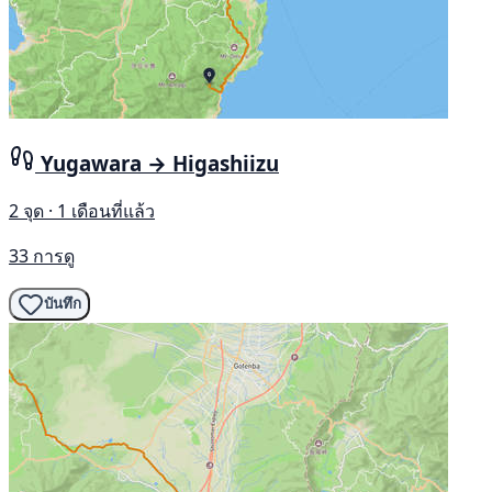
Yugawara → Higashiizu
2 จุด · 1 เดือนที่แล้ว
33 การดู
บันทึก