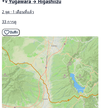
Yugawara → Higashiizu
2 จุด · 1 เดือนที่แล้ว
33 การดู
บันทึก