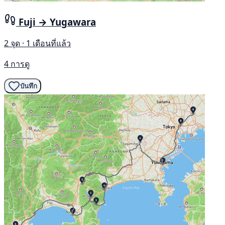
Fuji → Yugawara
2 จุด · 1 เดือนที่แล้ว
4 การดู
บันทึก