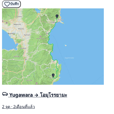
บันทึก
Yugawara → โอมุโรรยามะ
2 จุด · 2เดือนที่แล้ว