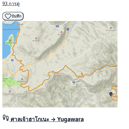
93 การดู
บันทึก
ศาลเจ้าฮาโกเนะ → Yugawara