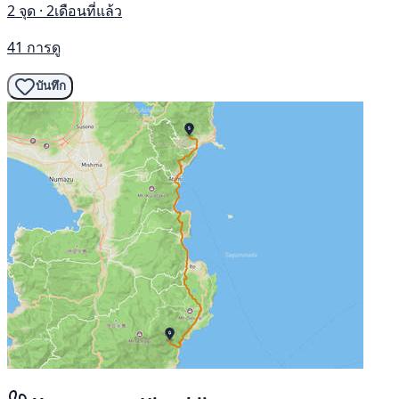
2 จุด · 2เดือนที่แล้ว
41 การดู
บันทึก