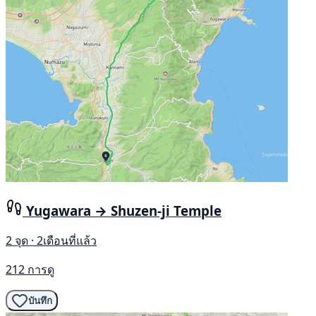
Yugawara → Shuzen-ji Temple
2 จุด · 2เดือนที่แล้ว
212 การดู
บันทึก