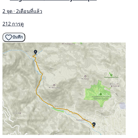
2 จุด · 2เดือนที่แล้ว
212 การดู
บันทึก