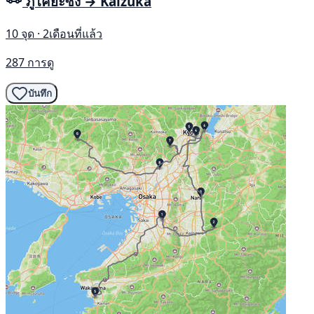
ภูโคยะซัง → Kaizuka
10 จุด · 2เดือนที่แล้ว
287 การดู
บันทึก