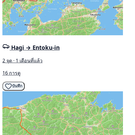
Hagi → Entoku-in
2 จุด · 1 เดือนที่แล้ว
16 การดู
บันทึก