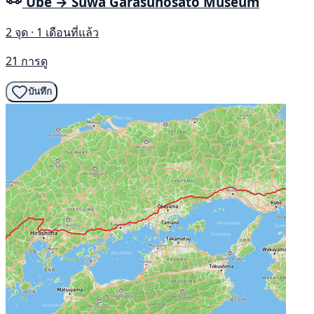
Ube → Suwa Garasunosato Museum
2 จุด · 1 เดือนที่แล้ว
21 การดู
บันทึก