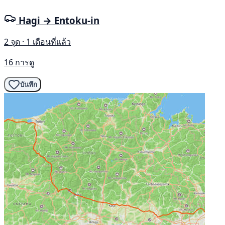
Hagi → Entoku-in
2 จุด · 1 เดือนที่แล้ว
16 การดู
บันทึก