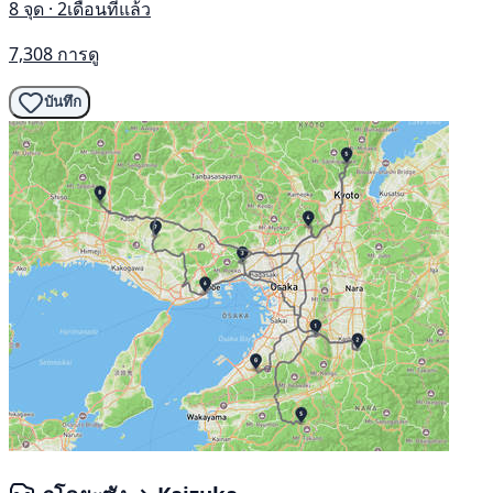
8 จุด · 2เดือนที่แล้ว
7,308 การดู
บันทึก