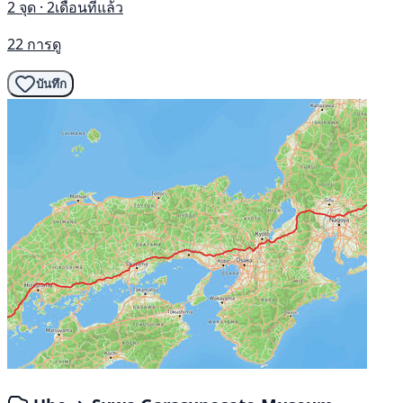
2 จุด · 2เดือนที่แล้ว
22 การดู
บันทึก