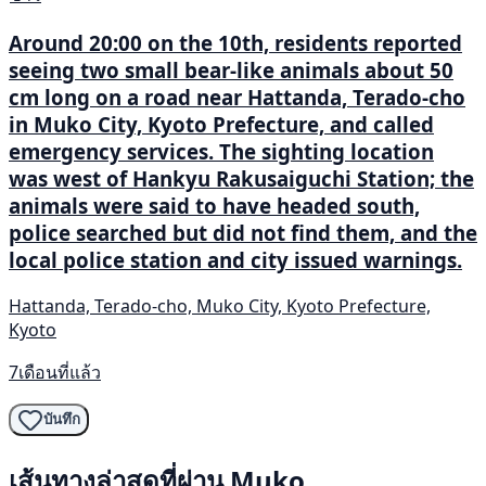
Around 20:00 on the 10th, residents reported
seeing two small bear-like animals about 50
cm long on a road near Hattanda, Terado-cho
in Muko City, Kyoto Prefecture, and called
emergency services. The sighting location
was west of Hankyu Rakusaiguchi Station; the
animals were said to have headed south,
police searched but did not find them, and the
local police station and city issued warnings.
Hattanda, Terado-cho, Muko City, Kyoto Prefecture,
Kyoto
7เดือนที่แล้ว
บันทึก
เส้นทางล่าสุดที่ผ่าน Muko