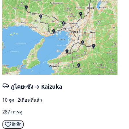
ภูโคยะซัง → Kaizuka
10 จุด · 2เดือนที่แล้ว
287 การดู
บันทึก