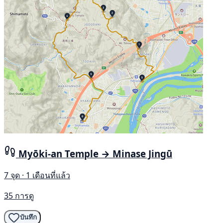
Myōki-an Temple → Minase Jingū
7 จุด · 1 เดือนที่แล้ว
35 การดู
บันทึก