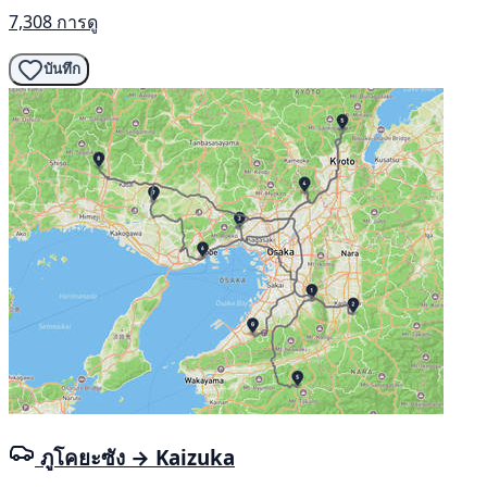
7,308 การดู
บันทึก
ภูโคยะซัง → Kaizuka