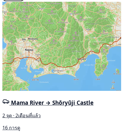
Mama River → Shōryūji Castle
2 จุด · 2เดือนที่แล้ว
16 การดู