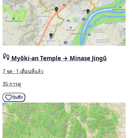
Myōki-an Temple → Minase Jingū
7 จุด · 1 เดือนที่แล้ว
35 การดู
บันทึก