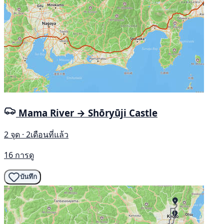
Mama River → Shōryūji Castle
2 จุด · 2เดือนที่แล้ว
16 การดู
บันทึก