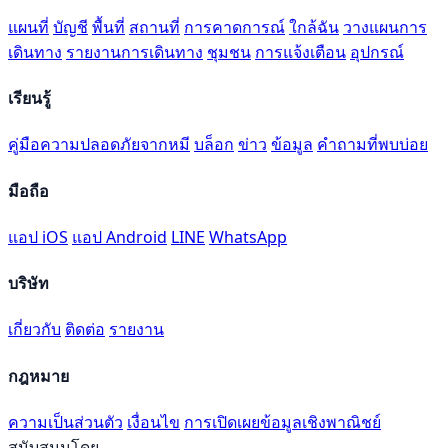
แผนที่
บัญชี
พื้นที่
สถานที่
การคาดการณ์
ใกล้ฉัน
วางแผนการ
เดินทาง
รายงานการเดินทาง
ชุมชน
การแจ้งเตือน
อุปกรณ์
เรียนรู้
คู่มือความปลอดภัยจากหมี
บล็อก
ข่าว
ข้อมูล
คำถามที่พบบ่อย
มือถือ
แอป iOS
แอป Android
LINE
WhatsApp
บริษัท
เกี่ยวกับ
ติดต่อ
รายงาน
กฎหมาย
ความเป็นส่วนตัว
เงื่อนไข
การเปิดเผยข้อมูลเชิงพาณิชย์
สนับสนุนโดย