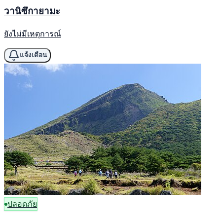
วานิซึกายามะ
ยังไม่มีเหตุการณ์
แจ้งเตือน
ปลอดภัย