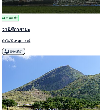
ปลอดภัย
วานิซึกายามะ
ยังไม่มีเหตุการณ์
แจ้งเตือน