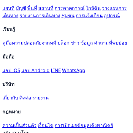
แผนที่
บัญชี
พื้นที่
สถานที่
การคาดการณ์
ใกล้ฉัน
วางแผนการ
เดินทาง
รายงานการเดินทาง
ชุมชน
การแจ้งเตือน
อุปกรณ์
เรียนรู้
คู่มือความปลอดภัยจากหมี
บล็อก
ข่าว
ข้อมูล
คำถามที่พบบ่อย
มือถือ
แอป iOS
แอป Android
LINE
WhatsApp
บริษัท
เกี่ยวกับ
ติดต่อ
รายงาน
กฎหมาย
ความเป็นส่วนตัว
เงื่อนไข
การเปิดเผยข้อมูลเชิงพาณิชย์
สนับสนุนโดย