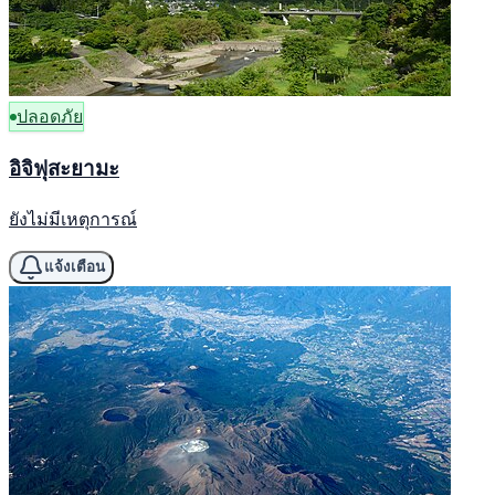
ปลอดภัย
อิจิฟุสะยามะ
ยังไม่มีเหตุการณ์
แจ้งเตือน