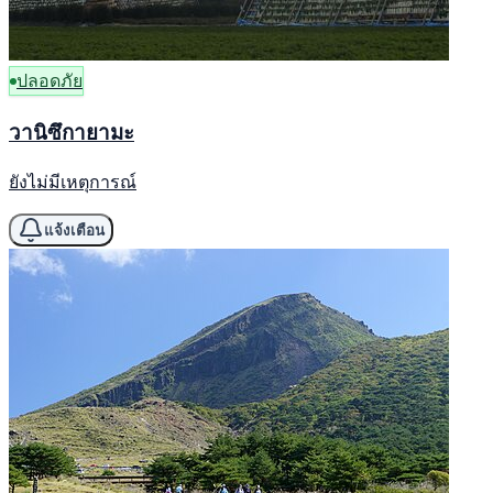
ปลอดภัย
วานิซึกายามะ
ยังไม่มีเหตุการณ์
แจ้งเตือน