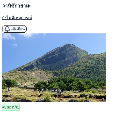
วานิซึกายามะ
ยังไม่มีเหตุการณ์
แจ้งเตือน
ปลอดภัย