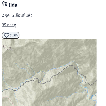
Iida
2 จุด · 2เดือนที่แล้ว
35 การดู
บันทึก