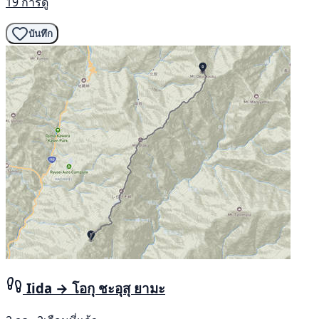
19 การดู
บันทึก
Iida → โอกุ ชะอุสุ ยามะ