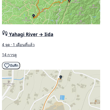
Yahagi River → Iida
4 จุด · 1 เดือนที่แล้ว
14 การดู
บันทึก