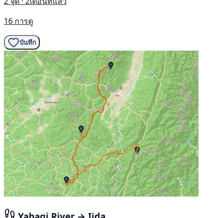
2 จุด · 2เดือนที่แล้ว
16 การดู
บันทึก
Yahagi River → Iida