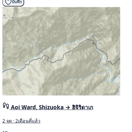
บันทึก
Aoi Ward, Shizuoka → ฮิจิริดาเก
2 จุด · 2เดือนที่แล้ว