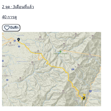
2 จุด · 3เดือนที่แล้ว
40 การดู
บันทึก