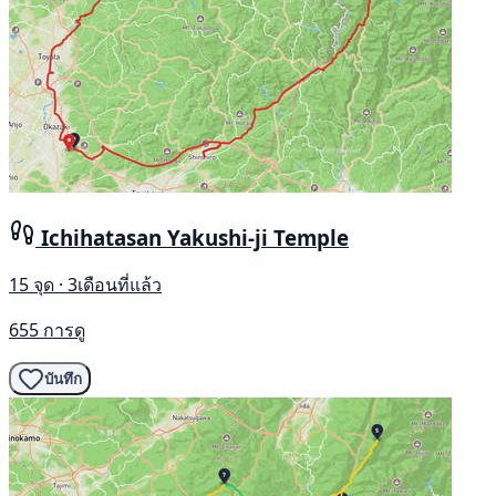
Ichihatasan Yakushi-ji Temple
15 จุด · 3เดือนที่แล้ว
655 การดู
บันทึก