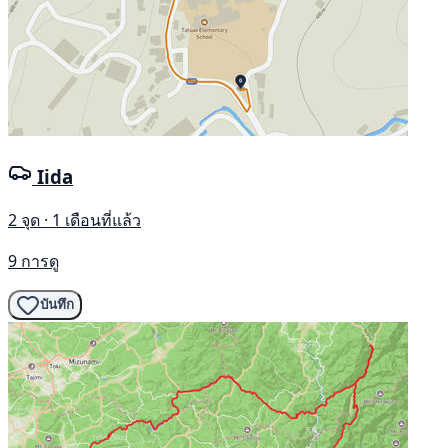
Iida
2 จุด · 1 เดือนที่แล้ว
9 การดู
บันทึก