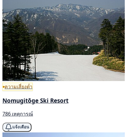
ความเสี่ยงต่ำ
Nomugitōge Ski Resort
786 เหตุการณ์
แจ้งเตือน