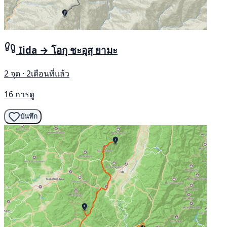
Iida → โอกุ ชะอุสุ ยามะ
2 จุด · 2เดือนที่แล้ว
16 การดู
บันทึก