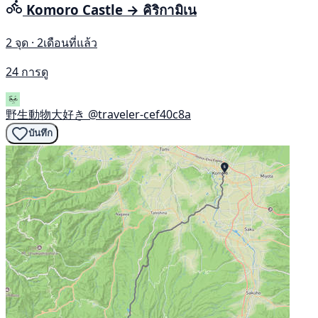
Komoro Castle → คิริกามิเน
2 จุด · 2เดือนที่แล้ว
24 การดู
野生動物大好き
@traveler-cef40c8a
บันทึก