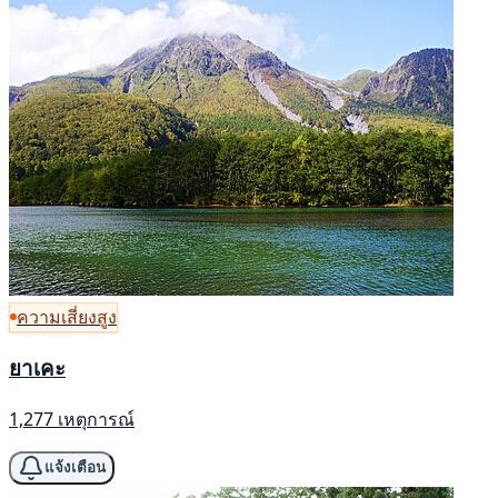
ความเสี่ยงสูง
ยาเคะ
1,277 เหตุการณ์
แจ้งเตือน