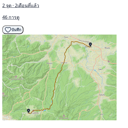
2 จุด · 2เดือนที่แล้ว
46 การดู
บันทึก