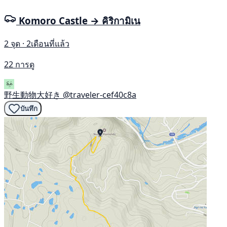
Komoro Castle → คิริกามิเน
2 จุด · 2เดือนที่แล้ว
22 การดู
野生動物大好き
@traveler-cef40c8a
บันทึก