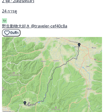
2 จุด · 2เดือนที่แล้ว
24 การดู
野生動物大好き
@traveler-cef40c8a
บันทึก