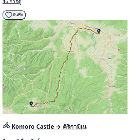
46 การดู
บันทึก
Komoro Castle → คิริกามิเน