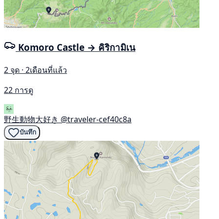
Komoro Castle → คิริกามิเน
2 จุด · 2เดือนที่แล้ว
22 การดู
野生動物大好き
@traveler-cef40c8a
บันทึก