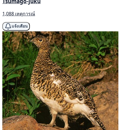
Tsumago-juku
1,088 เหตุการณ์
แจ้งเตือน