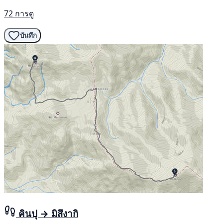
72 การดู
บันทึก
คินปุ → มิสึงากิ