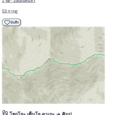
2 จุด · 2เดือนที่แล้ว
53 การดู
บันทึก
โฮกุโอะ เซ็นโจ ดาเกะ → คินปุ