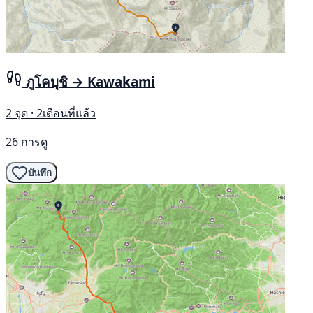
ภูโคบุชิ → Kawakami
2 จุด · 2เดือนที่แล้ว
26 การดู
บันทึก