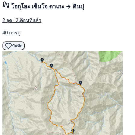
โฮกุโอะ เซ็นโจ ดาเกะ → คินปุ
2 จุด · 2เดือนที่แล้ว
40 การดู
บันทึก