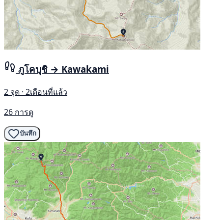
ภูโคบุชิ → Kawakami
2 จุด · 2เดือนที่แล้ว
26 การดู
บันทึก