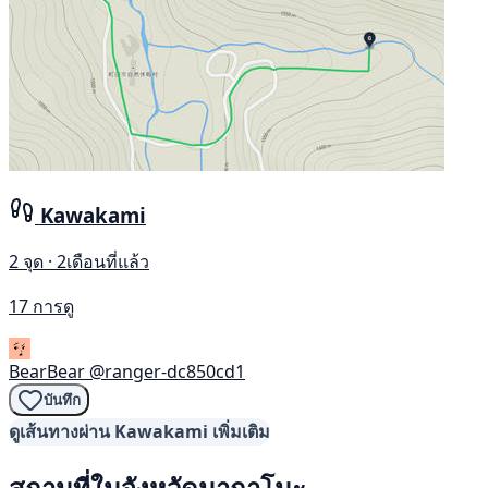
Kawakami
2 จุด · 2เดือนที่แล้ว
17 การดู
BearBear
@ranger-dc850cd1
บันทึก
ดูเส้นทางผ่าน Kawakami เพิ่มเติม
สถานที่ในจังหวัดนากาโนะ