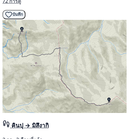
72 การดู
บันทึก
คินปุ → มิสึงากิ