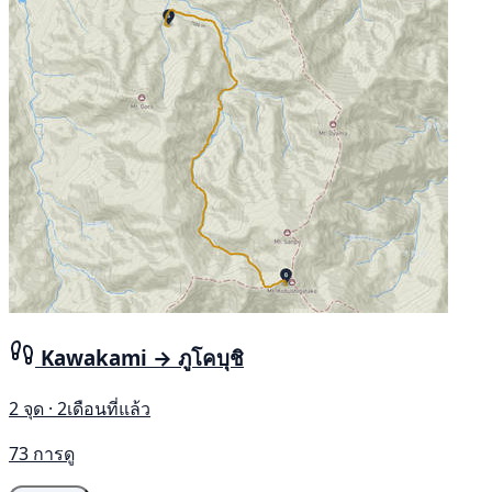
Kawakami → ภูโคบุชิ
2 จุด · 2เดือนที่แล้ว
73 การดู