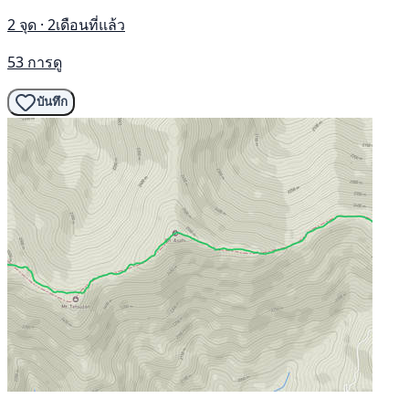
2 จุด · 2เดือนที่แล้ว
53 การดู
บันทึก