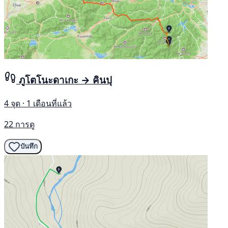
ภูโตโนะดาเกะ → คินปุ
4 จุด · 1 เดือนที่แล้ว
22 การดู
บันทึก