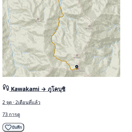
Kawakami → ภูโคบุชิ
2 จุด · 2เดือนที่แล้ว
73 การดู
บันทึก