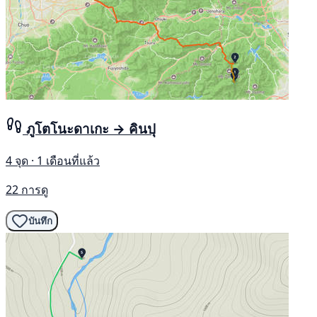
ภูโตโนะดาเกะ → คินปุ
4 จุด · 1 เดือนที่แล้ว
22 การดู
บันทึก