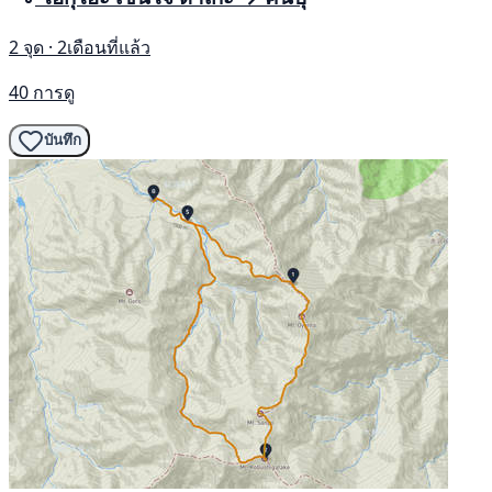
2 จุด · 2เดือนที่แล้ว
40 การดู
บันทึก