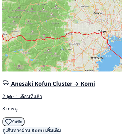
Anesaki Kofun Cluster → Komi
2 จุด · 1 เดือนที่แล้ว
8 การดู
บันทึก
ดูเส้นทางผ่าน Komi เพิ่มเติม