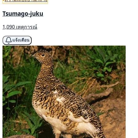
Tsumago-juku
1,090 เหตุการณ์
แจ้งเตือน