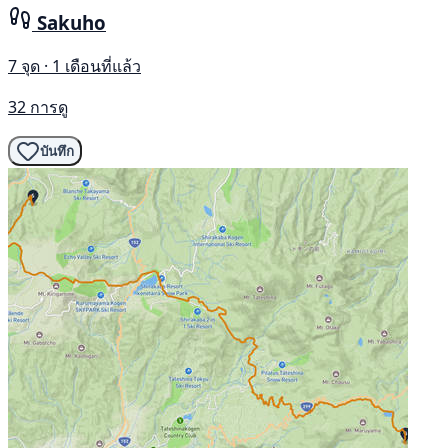
Sakuho
7 จุด · 1 เดือนที่แล้ว
32 การดู
บันทึก