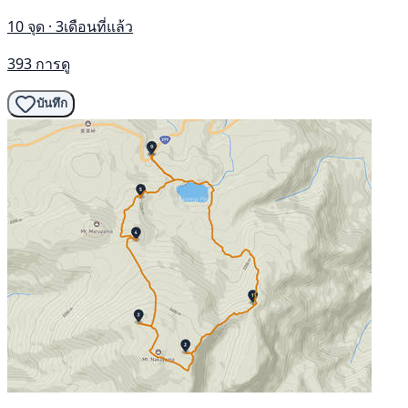
10 จุด · 3เดือนที่แล้ว
393 การดู
บันทึก