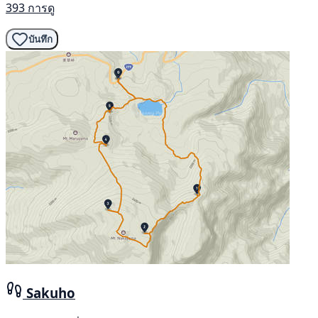
393 การดู
บันทึก
Sakuho