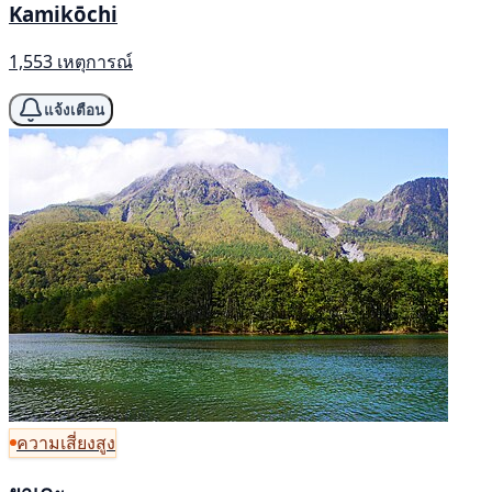
Kamikōchi
1,553 เหตุการณ์
แจ้งเตือน
ความเสี่ยงสูง