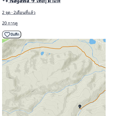
Nagawa → เทงกุ ดาเกะ
2 จุด · 2เดือนที่แล้ว
20 การดู
บันทึก