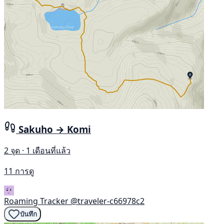
Sakuho → Komi
2 จุด · 1 เดือนที่แล้ว
11 การดู
Roaming Tracker
@traveler-c66978c2
บันทึก