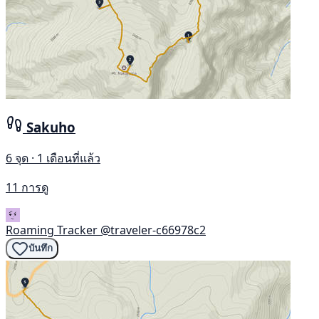
Sakuho
6 จุด · 1 เดือนที่แล้ว
11 การดู
Roaming Tracker
@traveler-c66978c2
บันทึก