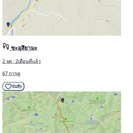
ชะอุสึยามะ
2 จุด · 2เดือนที่แล้ว
67 การดู
บันทึก