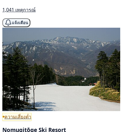
1,041 เหตุการณ์
แจ้งเตือน
ความเสี่ยงต่ำ
Nomugitōge Ski Resort