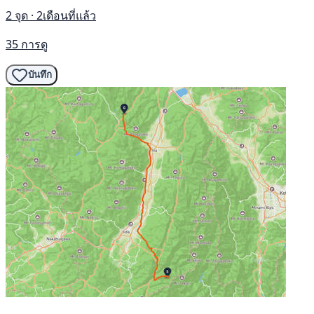
2 จุด · 2เดือนที่แล้ว
35 การดู
บันทึก