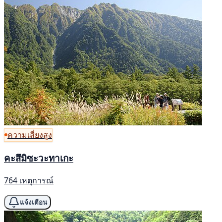
ความเสี่ยงสูง
คะสึมิซะวะทาเกะ
764 เหตุการณ์
แจ้งเตือน