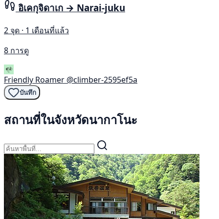
อิเคกุจิดาเก → Narai-juku
2 จุด · 1 เดือนที่แล้ว
8 การดู
Friendly Roamer
@climber-2595ef5a
บันทึก
สถานที่ในจังหวัดนากาโนะ