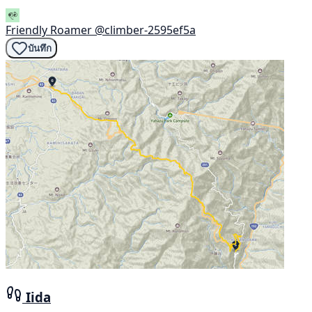
Friendly Roamer
@climber-2595ef5a
บันทึก
Iida