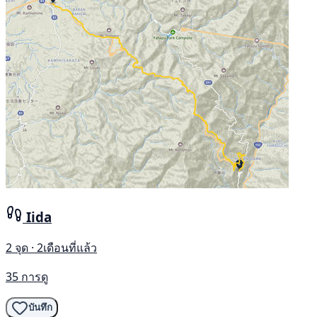
Iida
2 จุด · 2เดือนที่แล้ว
35 การดู
บันทึก