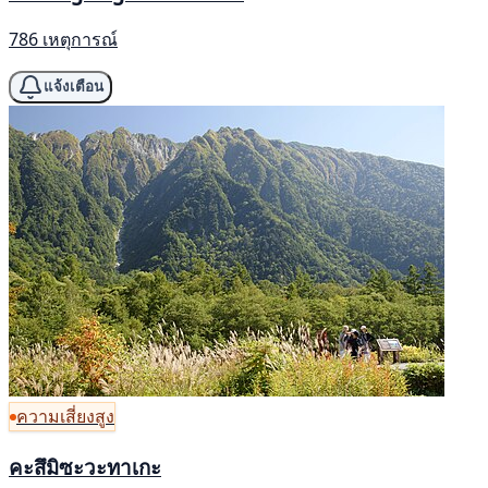
786 เหตุการณ์
แจ้งเตือน
ความเสี่ยงสูง
คะสึมิซะวะทาเกะ