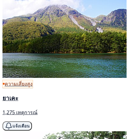
ความเสี่ยงสูง
ยาเคะ
1,275 เหตุการณ์
แจ้งเตือน