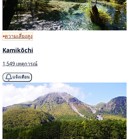
ความเสี่ยงสูง
Kamikōchi
1,549 เหตุการณ์
แจ้งเตือน