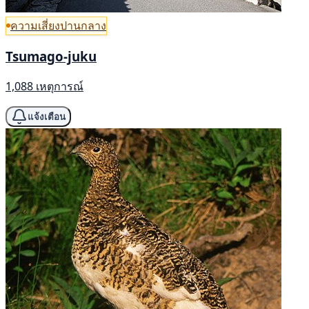
ความเสี่ยงปานกลาง
Tsumago-juku
1,088 เหตุการณ์
แจ้งเตือน