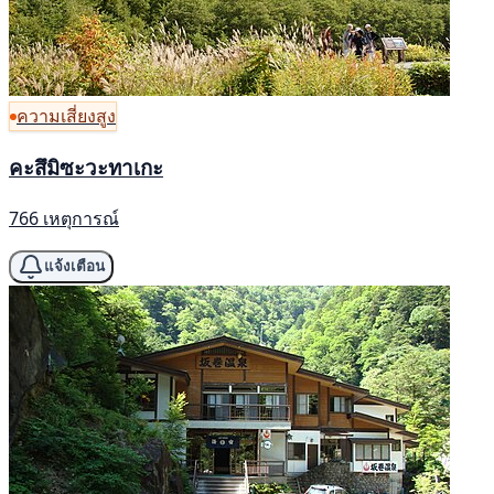
ความเสี่ยงสูง
คะสึมิซะวะทาเกะ
766 เหตุการณ์
แจ้งเตือน