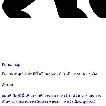
Kumamap
ติดตามเหตุการณ์หมีทั่วญี่ปุ่น ปลอดภัยในกิจกรรมกลางแจ้ง
สำรวจ
แผนที่
บัญชี
พื้นที่
สถานที่
การคาดการณ์
ใกล้ฉัน
วางแผนการ
เดินทาง
รายงานการเดินทาง
ชุมชน
การแจ้งเตือน
อุปกรณ์