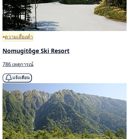
ความเสี่ยงต่ำ
Nomugitōge Ski Resort
786 เหตุการณ์
แจ้งเตือน