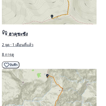
ฮาคุชะซัง
2 จุด · 1 เดือนที่แล้ว
8 การดู
บันทึก