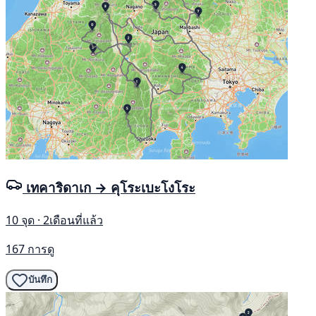
เทคาริดาเก → คุโระเบะโงโระ
10 จุด · 2เดือนที่แล้ว
167 การดู
บันทึก