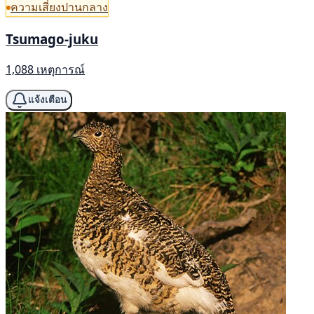
ความเสี่ยงปานกลาง
Tsumago-juku
1,088 เหตุการณ์
แจ้งเตือน