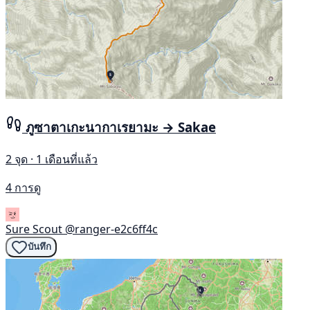
ภูซาตาเกะนากาเรยามะ → Sakae
2 จุด · 1 เดือนที่แล้ว
4 การดู
Sure Scout
@ranger-e2c6ff4c
บันทึก