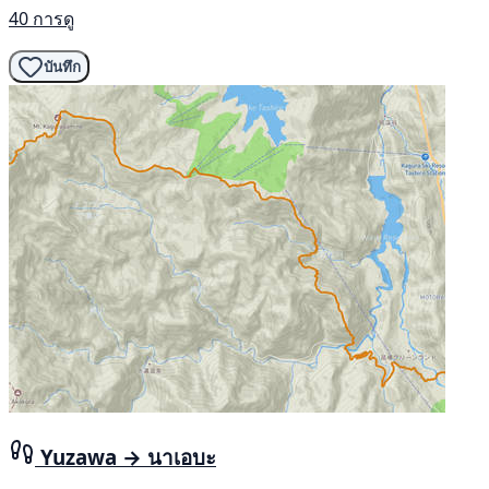
40 การดู
บันทึก
Yuzawa → นาเอบะ