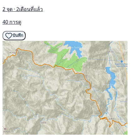
2 จุด · 2เดือนที่แล้ว
40 การดู
บันทึก