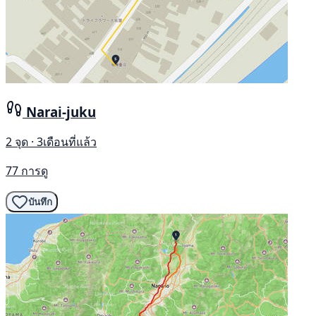
Narai-juku
2 จุด · 3เดือนที่แล้ว
77 การดู
บันทึก