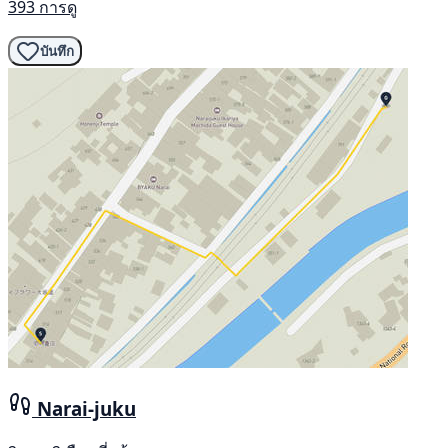
393 การดู
บันทึก
Narai-juku