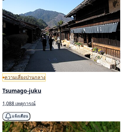
ความเสี่ยงปานกลาง
Tsumago-juku
1,088 เหตุการณ์
แจ้งเตือน