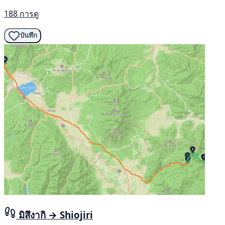
188 การดู
บันทึก
มิสึงากิ → Shiojiri