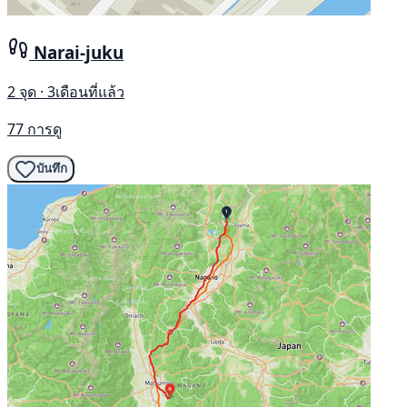
Narai-juku
2 จุด · 3เดือนที่แล้ว
77 การดู
บันทึก