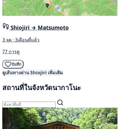
Shiojiri → Matsumoto
3 จุด · 3เดือนที่แล้ว
77 การดู
บันทึก
ดูเส้นทางผ่าน Shiojiri เพิ่มเติม
สถานที่ในจังหวัดนากาโนะ