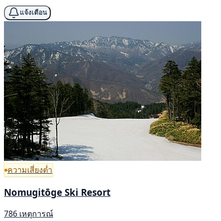
แจ้งเตือน
ความเสี่ยงต่ำ
Nomugitōge Ski Resort
786 เหตุการณ์