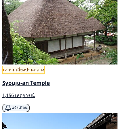
ความเสี่ยงปานกลาง
Syouju-an Temple
1,156 เหตุการณ์
แจ้งเตือน