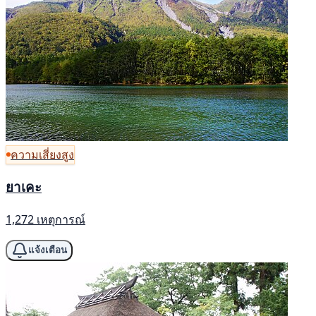
ความเสี่ยงสูง
ยาเคะ
1,272 เหตุการณ์
แจ้งเตือน