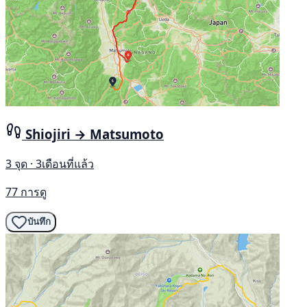
Shiojiri → Matsumoto
3 จุด · 3เดือนที่แล้ว
77 การดู
บันทึก