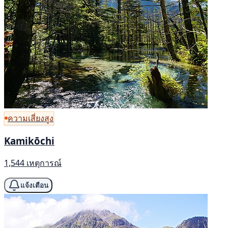
ความเสี่ยงสูง
Kamikōchi
1,544 เหตุการณ์
แจ้งเตือน