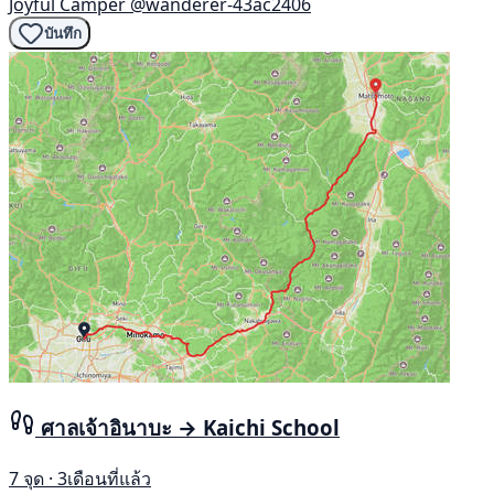
Joyful Camper
@wanderer-43ac2406
บันทึก
ศาลเจ้าอินาบะ → Kaichi School
7 จุด · 3เดือนที่แล้ว