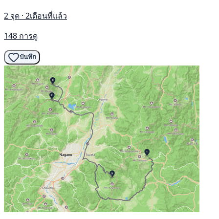
2 จุด · 2เดือนที่แล้ว
148 การดู
บันทึก