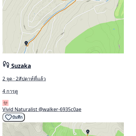
Suzaka
2 จุด · 2สัปดาห์ที่แล้ว
4 การดู
Vivid Naturalist
@walker-6935c0ae
บันทึก