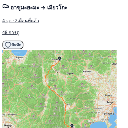
อาซูมะยะมะ → เมียวโกะ
4 จุด · 2เดือนที่แล้ว
48 การดู
บันทึก