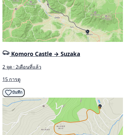
Komoro Castle → Suzaka
2 จุด · 2เดือนที่แล้ว
15 การดู
บันทึก