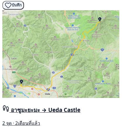
บันทึก
อาซูมะยะมะ → Ueda Castle
2 จุด · 2เดือนที่แล้ว