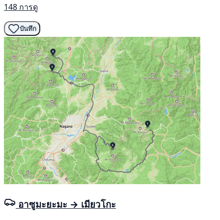
148 การดู
บันทึก
อาซูมะยะมะ → เมียวโกะ