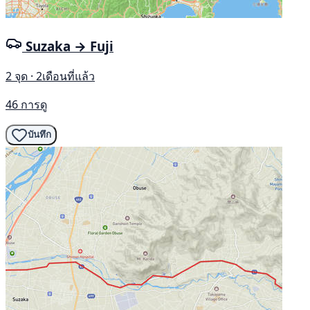
Suzaka → Fuji
2 จุด · 2เดือนที่แล้ว
46 การดู
บันทึก