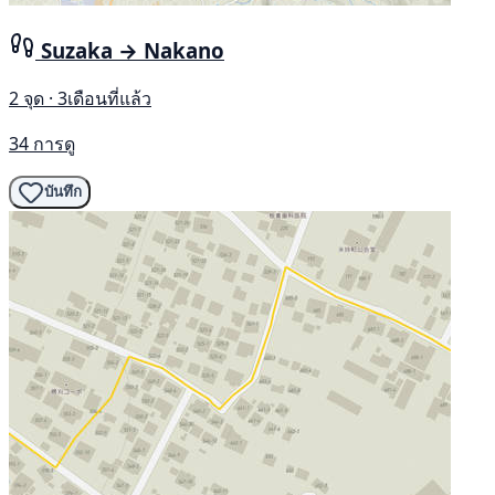
Suzaka → Nakano
2 จุด · 3เดือนที่แล้ว
34 การดู
บันทึก