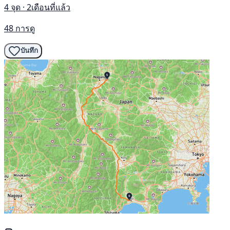
4 จุด · 2เดือนที่แล้ว
48 การดู
บันทึก