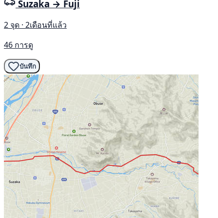
Suzaka → Fuji
2 จุด · 2เดือนที่แล้ว
46 การดู
บันทึก