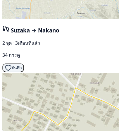
Suzaka → Nakano
2 จุด · 3เดือนที่แล้ว
34 การดู
บันทึก