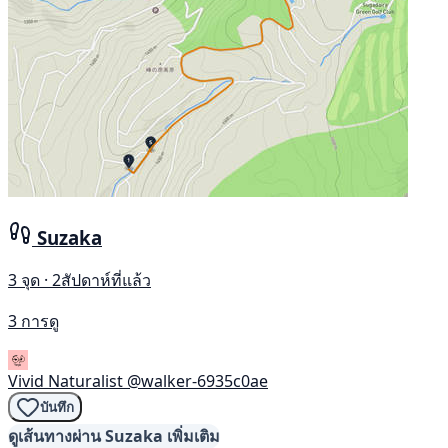
Suzaka
3 จุด · 2สัปดาห์ที่แล้ว
3 การดู
Vivid Naturalist
@walker-6935c0ae
บันทึก
ดูเส้นทางผ่าน Suzaka เพิ่มเติม