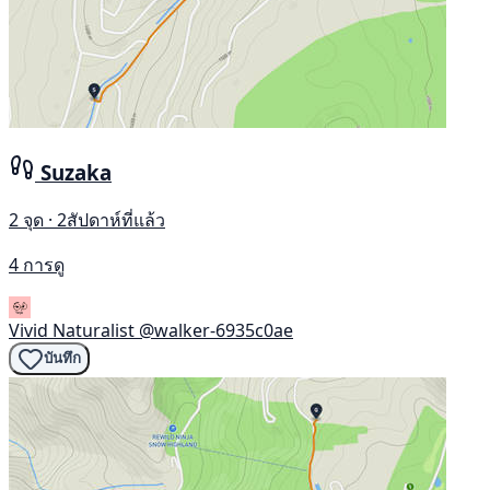
Suzaka
2 จุด · 2สัปดาห์ที่แล้ว
4 การดู
Vivid Naturalist
@walker-6935c0ae
บันทึก