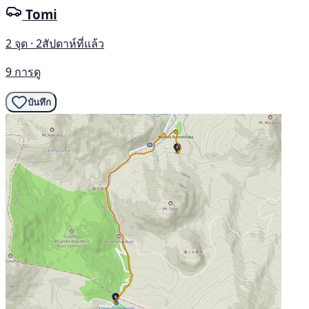
Tomi
2 จุด · 2สัปดาห์ที่แล้ว
9 การดู
บันทึก