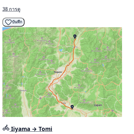
38 การดู
บันทึก
Iiyama → Tomi