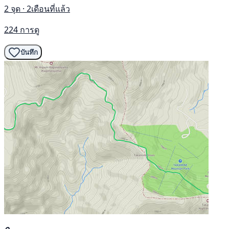
2 จุด · 2เดือนที่แล้ว
224 การดู
บันทึก