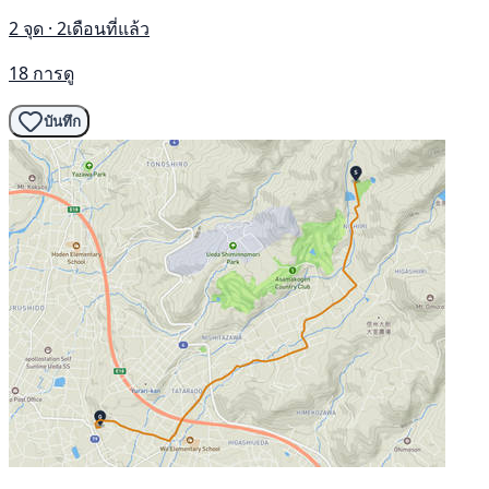
2 จุด · 2เดือนที่แล้ว
18 การดู
บันทึก