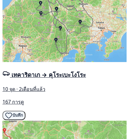
เทคาริดาเก → คุโระเบะโงโระ
10 จุด · 2เดือนที่แล้ว
167 การดู
บันทึก