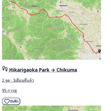
Hikarigaoka Park → Chikuma
2 จุด · 3เดือนที่แล้ว
95 การดู
บันทึก