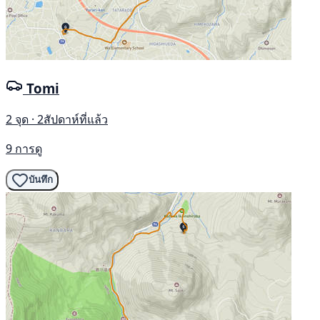
Tomi
2 จุด · 2สัปดาห์ที่แล้ว
9 การดู
บันทึก