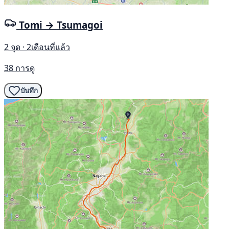
Tomi → Tsumagoi
2 จุด · 2เดือนที่แล้ว
38 การดู
บันทึก