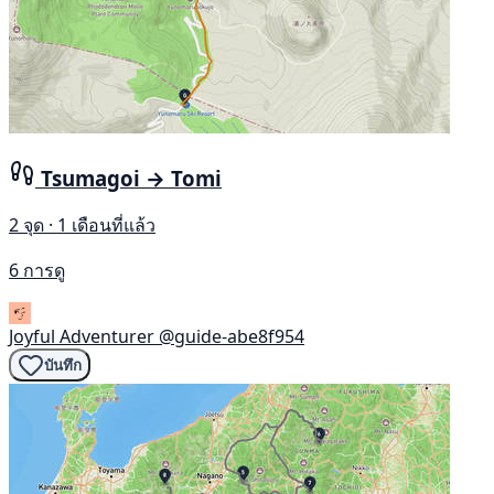
Tsumagoi → Tomi
2 จุด · 1 เดือนที่แล้ว
6 การดู
Joyful Adventurer
@guide-abe8f954
บันทึก