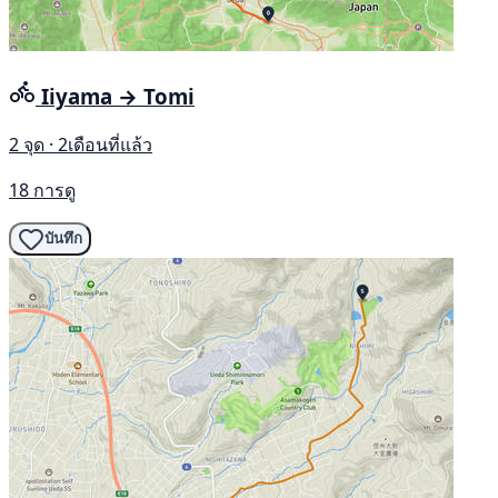
Iiyama → Tomi
2 จุด · 2เดือนที่แล้ว
18 การดู
บันทึก