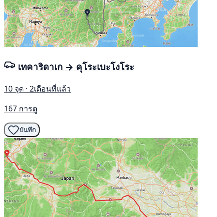
เทคาริดาเก → คุโระเบะโงโระ
10 จุด · 2เดือนที่แล้ว
167 การดู
บันทึก