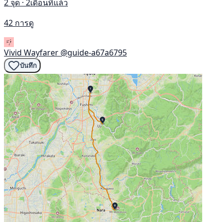
2 จุด · 2เดือนที่แล้ว
42 การดู
Vivid Wayfarer
@guide-a67a6795
บันทึก