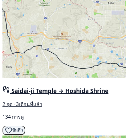
Saidai-ji Temple → Hoshida Shrine
2 จุด · 3เดือนที่แล้ว
134 การดู
บันทึก