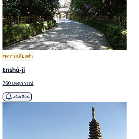
ความเสี่ยงต่ำ
Enshō-ji
260 เหตุการณ์
แจ้งเตือน