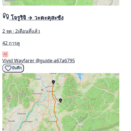
โจรูริจิ → วะคะคุสะซัง
2 จุด · 2เดือนที่แล้ว
42 การดู
Vivid Wayfarer
@guide-a67a6795
บันทึก