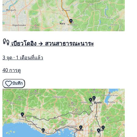
เบียวโดอิง → สวนสาธารณะนาระ
3 จุด · 1 เดือนที่แล้ว
40 การดู
บันทึก