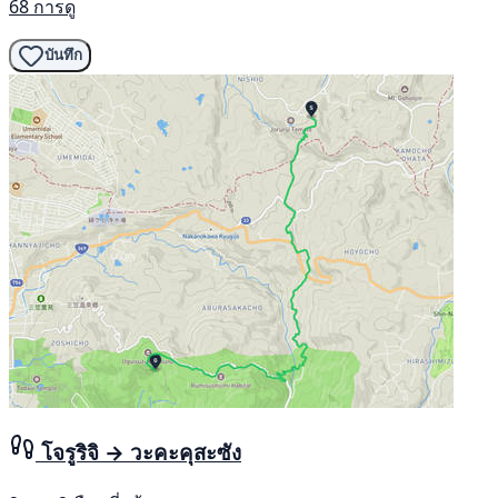
68 การดู
บันทึก
โจรูริจิ → วะคะคุสะซัง